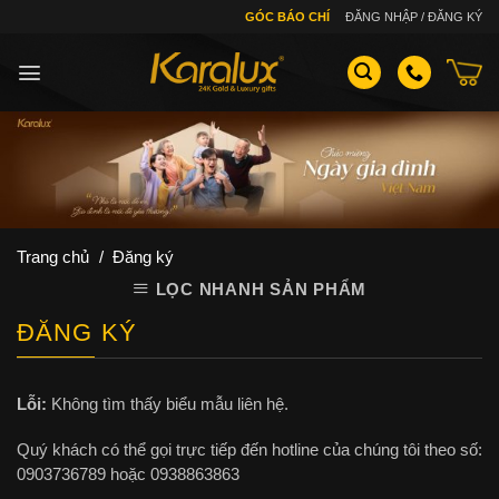
Skip
GÓC BÁO CHÍ
ĐĂNG NHẬP / ĐĂNG KÝ
to
content
Trang chủ
/
Đăng ký
LỌC NHANH SẢN PHẨM
ĐĂNG KÝ
Lỗi:
Không tìm thấy biểu mẫu liên hệ.
Quý khách có thể gọi trực tiếp đến hotline của chúng tôi theo số:
0903736789 hoặc 0938863863