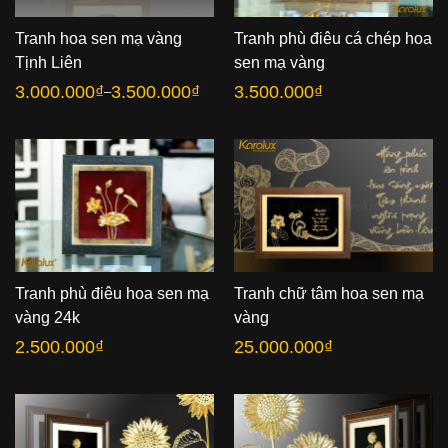
Tranh hoa sen mạ vàng
Tranh phù điêu cá chép hoa
Tịnh Liên
sen mạ vàng
3.000.000
₫
3.500.000
₫
3.500.000
₫
–
Khoảng
giá:
từ
3.000.000₫
đến
3.500.000₫
Tranh phù điêu hoa sen mạ
Tranh chữ tâm hoa sen mạ
vàng 24k
vàng
2.500.000
₫
25.000.000
₫