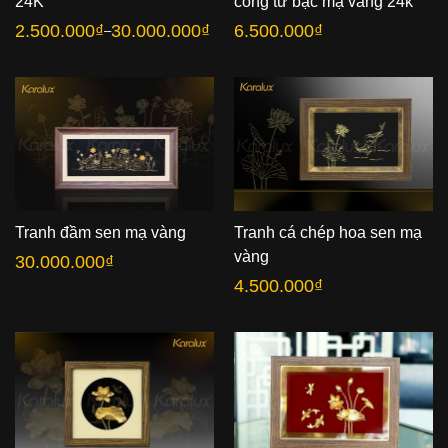
24K
công từ bạc mạ vàng 24k
2.500.000
₫
30.000.000
₫
6.500.000
₫
–
Khoảng
giá:
từ
2.500.000₫
đến
30.000.000₫
Tranh đầm sen mạ vàng
Tranh cá chép hoa sen mạ
vàng
30.000.000
₫
4.500.000
₫