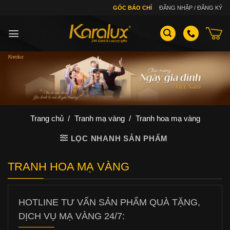
Skip
GÓC BÁO CHÍ
ĐĂNG NHẬP / ĐĂNG KÝ
to
content
Trang chủ
/
Tranh mạ vàng
/
Tranh hoa mạ vàng
LỌC NHANH SẢN PHẨM
TRANH HOA MẠ VÀNG
HOTLINE TƯ VẤN SẢN PHẨM QUÀ TẶNG,
DỊCH VỤ MẠ VÀNG 24/7: