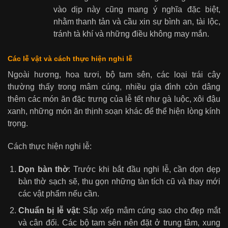
vào dịp này cũng mang ý nghĩa đặc biệt,
nhằm thanh tản và cầu xin sự bình an, tài lộc,
tránh tà khí và những điều không may mắn.
Các lễ vật và cách thực hiện nghi lễ
Ngoài hương, hoa tươi, bộ tam sên, các loại trái cây
thường thấy trong mâm cúng, nhiều gia đình còn dâng
thêm các món ăn đặc trưng của lễ tết như gà luộc, xôi đậu
xanh, những món ăn thịnh soạn khác để thể hiện lòng kính
trọng.
Cách thực hiện nghi lễ:
Dọn bàn thờ
: Trước khi bắt đầu nghi lễ, cần dọn dẹp
bàn thờ sạch sẽ, thu gọn những tàn tích cũ và thay mới
các vật phẩm nếu cần.
Chuẩn bị lễ vật
: Sắp xếp mâm cúng sao cho đẹp mắt
và cân đối. Các bộ tam sên nên đặt ở trung tâm, xung