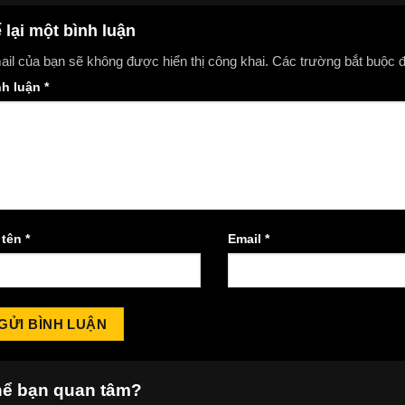
 lại một bình luận
il của bạn sẽ không được hiển thị công khai.
Các trường bắt buộc
nh luận
*
 tên
*
Email
*
hể bạn quan tâm?