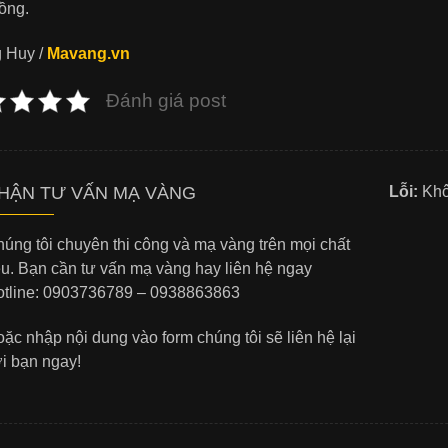
đồng.
 Huy /
Mavang.vn
Đánh giá post
HẬN TƯ VẤN MẠ VÀNG
Lỗi:
Khôn
úng tôi chuyên thi công và mạ vàng trên mọi chất
ệu. Bạn cần tư vấn mạ vàng hay liên hệ ngay
tline: 0903736789 – 0938863863
ặc nhập nội dung vào form chúng tôi sẽ liên hệ lại
i bạn ngay!