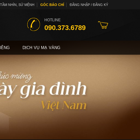
TẦM NHÌN, SỨ MỆNH
GÓC BÁO CHÍ
ĐĂNG NHẬP / ĐĂNG KÝ
HOTLINE
090.373.6789
IÊNG
DỊCH VỤ MẠ VÀNG