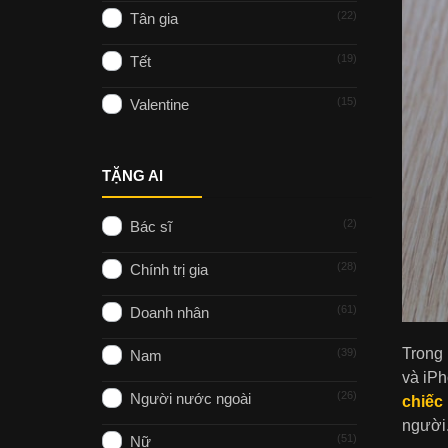
22
Tân gia
19
Tết
15
Valentine
TẶNG AI
2
Bác sĩ
28
Chính trị gia
61
Doanh nhân
Trong 
39
Nam
và iPh
26
Người nước ngoài
chiếc
người
51
Nữ