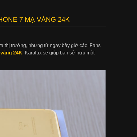
HONE 7 MẠ VÀNG 24K
a thị trường, nhưng từ ngay bây giờ các iFans
 vàng 24K
. Karalux sẽ giúp bạn sở hữu một