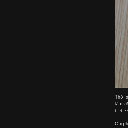
Thời g
làm vi
biệt. 
Chi ph