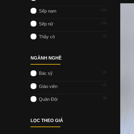
13
Sếp nam
14
Sếp nữ
2
Thầy cô
NGÀNH NGHỀ
3
Bác sỹ
3
Giáo viên
9
Quân Đội
LỌC THEO GIÁ