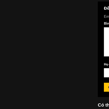
Để
Ema
Bì
Họ
Có t