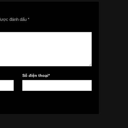
 được đánh dấu
*
Số điện thoại
*