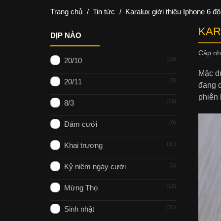
Trang chủ
/
Tin tức
/
Karalux giới thiệu Iphone 6 đ
KAR
DỊP NÀO
Cập n
19
20/10
Mặc dù
8
20/11
đang d
phiên 
19
8/3
8
Đám cưới
11
Khai trương
1
Kỷ niệm ngày cưới
12
Mừng Thọ
31
Sinh nhật