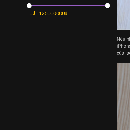
0
₫
125000000
₫
-
Nếu nh
iPhone
của ja