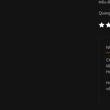
triệu 
Quang
N
Ch
li
Ho
Ho
vớ