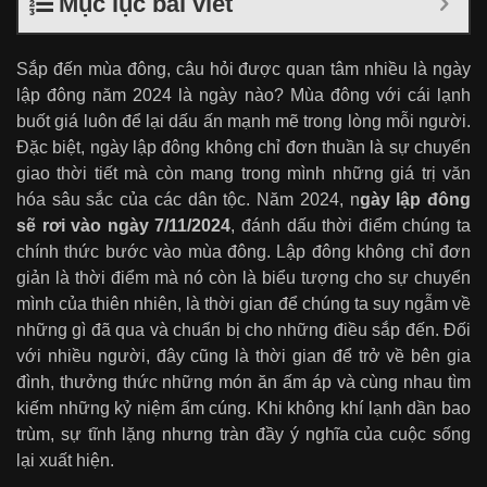
Mục lục bài viết
Sắp đến mùa đông, câu hỏi được quan tâm nhiều là ngày
lập đông năm 2024 là ngày nào? Mùa đông với cái lạnh
buốt giá luôn để lại dấu ấn mạnh mẽ trong lòng mỗi người.
Đặc biệt, ngày lập đông không chỉ đơn thuần là sự chuyển
giao thời tiết mà còn mang trong mình những giá trị văn
hóa sâu sắc của các dân tộc. Năm 2024, n
gày lập đông
sẽ rơi vào ngày 7/11/2024
, đánh dấu thời điểm chúng ta
chính thức bước vào mùa đông. Lập đông không chỉ đơn
giản là thời điểm mà nó còn là biểu tượng cho sự chuyển
mình của thiên nhiên, là thời gian để chúng ta suy ngẫm về
những gì đã qua và chuẩn bị cho những điều sắp đến. Đối
với nhiều người, đây cũng là thời gian để trở về bên gia
đình, thưởng thức những món ăn ấm áp và cùng nhau tìm
kiếm những kỷ niệm ấm cúng. Khi không khí lạnh dần bao
trùm, sự tĩnh lặng nhưng tràn đầy ý nghĩa của cuộc sống
lại xuất hiện.