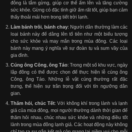
đông là tắm gừng, giúp cơ thể ấm lên và tăng cường
sức khỏe. Gừng có đặc tính giữ ấm rất tốt, giúp bạn cảm
thấy thoải mái hơn trong tiết trời lạnh.
Làm bánh trôi, bánh chay
: Người dân thường làm các
loại bánh này để dâng lên tổ tiên như một biểu tượng
cho sức khỏe và may mắn trong mùa đông. Các loại
bánh này mang ý nghĩa về sự đoàn tụ và sum vầy của
gia đình.
Cúng ông Công, ông Táo
: Trong một số khu vực, ngày
lập đông có thể được chọn để thực hiện lễ cúng ông
Công, ông Táo. Những lễ vật cúng thường rất đặc
trưng, thể hiện sự trân trọng đối với tín ngưỡng dân
gian.
Thăm hỏi, chúc Tết
: Với không khí trong lành và lạnh
giá của mùa đông, mọi người thường dành thời gian để
thăm hỏi nhau, chúc nhau sức khỏe và những điều tốt
lành trong mùa đông lạnh giá. Các hoạt động này không
chỉ tạo ra sự gắn kết mà còn mang lại niềm vui cho mỗi