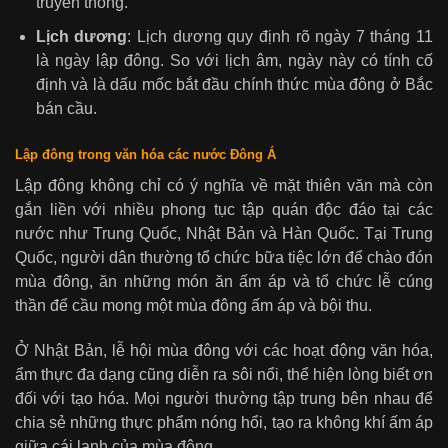
truyền thống.
Lịch dương
: Lịch dương quy định rõ ngày 7 tháng 11
là ngày lập đông. So với lịch âm, ngày này có tính cố
định và là dấu mốc bắt đầu chính thức mùa đông ở Bắc
bán cầu.
Lập đông trong văn hóa các nước Đông Á
Lập đông không chỉ có ý nghĩa về mặt thiên văn mà còn
gắn liền với nhiều phong tục tập quán độc đáo tại các
nước như Trung Quốc, Nhật Bản và Hàn Quốc. Tại Trung
Quốc, người dân thường tổ chức bữa tiệc lớn để chào đón
mùa đông, ăn những món ăn ấm áp và tổ chức lễ cúng
thần để cầu mong một mùa đông ấm áp và bội thu.
Ở Nhật Bản, lễ hội mùa đông với các hoạt động văn hóa,
ẩm thực đa dạng cũng diễn ra sôi nổi, thể hiện lòng biết ơn
đối với tạo hóa. Mọi người thường tập trung bên nhau để
chia sẻ những thực phẩm nóng hổi, tạo ra không khí ấm áp
giữa cái lạnh của mùa đông.