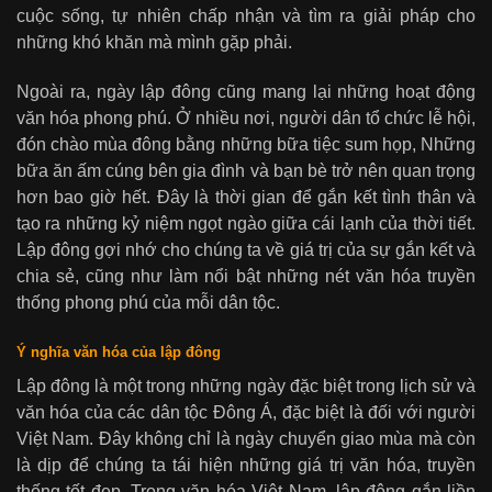
cuộc sống, tự nhiên chấp nhận và tìm ra giải pháp cho
những khó khăn mà mình gặp phải.
Ngoài ra, ngày lập đông cũng mang lại những hoạt động
văn hóa phong phú. Ở nhiều nơi, người dân tổ chức lễ hội,
đón chào mùa đông bằng những bữa tiệc sum họp, Những
bữa ăn ấm cúng bên gia đình và bạn bè trở nên quan trọng
hơn bao giờ hết. Đây là thời gian để gắn kết tình thân và
tạo ra những kỷ niệm ngọt ngào giữa cái lạnh của thời tiết.
Lập đông gợi nhớ cho chúng ta về giá trị của sự gắn kết và
chia sẻ, cũng như làm nổi bật những nét văn hóa truyền
thống phong phú của mỗi dân tộc.
Ý nghĩa văn hóa của lập đông
Lập đông là một trong những ngày đặc biệt trong lịch sử và
văn hóa của các dân tộc Đông Á, đặc biệt là đối với người
Việt Nam. Đây không chỉ là ngày chuyển giao mùa mà còn
là dịp để chúng ta tái hiện những giá trị văn hóa, truyền
thống tốt đẹp. Trong văn hóa Việt Nam, lập đông gắn liền