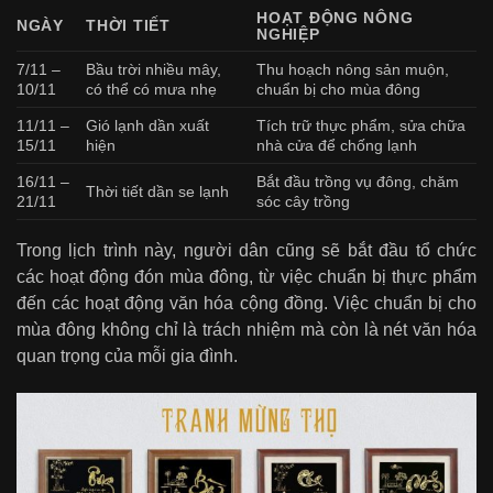
HOẠT ĐỘNG NÔNG
NGÀY
THỜI TIẾT
NGHIỆP
7/11 –
Bầu trời nhiều mây,
Thu hoạch nông sản muộn,
10/11
có thể có mưa nhẹ
chuẩn bị cho mùa đông
11/11 –
Gió lạnh dần xuất
Tích trữ thực phẩm, sửa chữa
15/11
hiện
nhà cửa để chống lạnh
16/11 –
Bắt đầu trồng vụ đông, chăm
Thời tiết dần se lạnh
21/11
sóc cây trồng
Trong lịch trình này, người dân cũng sẽ bắt đầu tổ chức
các hoạt động đón mùa đông, từ việc chuẩn bị thực phẩm
đến các hoạt động văn hóa cộng đồng. Việc chuẩn bị cho
mùa đông không chỉ là trách nhiệm mà còn là nét văn hóa
quan trọng của mỗi gia đình.