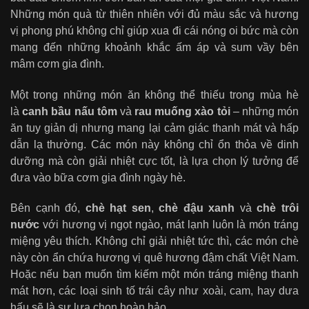
Những món quà từ thiên nhiên với đủ màu sắc và hương
vị phong phú không chỉ giúp xua đi cái nóng oi bức mà còn
mang đến những khoảnh khắc ấm áp và sum vầy bên
mâm cơm gia đình.
Một trong những món ăn không thể thiếu trong mùa hè
là
canh bầu nấu tôm
và
rau muống xào tỏi
– những món
ăn tuy giản dị nhưng mang lại cảm giác thanh mát và hấp
dẫn lạ thường. Các món này không chỉ ổn thỏa về dinh
dưỡng mà còn giải nhiệt cực tốt, là lựa chọn lý tưởng để
đưa vào bữa cơm gia đình ngày hè.
Bên cạnh đó,
chè hạt sen
,
chè đậu xanh
và
chè trôi
nước
với hương vị ngọt ngào, mát lạnh luôn là món tráng
miệng yêu thích. Không chỉ giải nhiệt tức thì, các món chè
này còn ẩn chứa hương vị quê hương đậm chất Việt Nam.
Hoặc nếu bạn muốn tìm kiếm một món tráng miệng thanh
mát hơn, các loại sinh tố trái cây như xoài, cam, hay dưa
hấu sẽ là sự lựa chọn hoàn hảo.