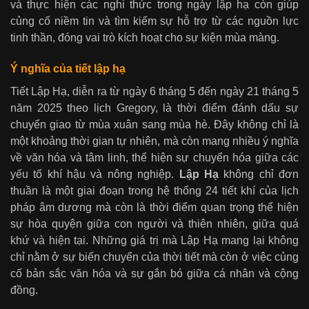
và thực hiện các nghi thức trong ngày lập hạ còn giúp
củng cố niềm tin và tìm kiếm sự hỗ trợ từ các nguồn lực
tinh thần, đóng vai trò kích hoạt cho sự kiện mùa màng.
Ý nghĩa của tiết lập hạ
Tiết Lập Hạ, diễn ra từ ngày 6 tháng 5 đến ngày 21 tháng 5
năm 2025 theo lịch Gregory, là thời điểm đánh dấu sự
chuyển giao từ mùa xuân sang mùa hè. Đây không chỉ là
một khoảng thời gian tự nhiên, mà còn mang nhiều ý nghĩa
về văn hóa và tâm linh, thể hiện sự chuyển hóa giữa các
yếu tố khí hậu và nông nghiệp.
Lập Hạ
không chỉ đơn
thuần là một giai đoạn trong hệ thống 24 tiết khí của lịch
pháp âm dương mà còn là thời điểm quan trọng thể hiện
sự hòa quyện giữa con người và thiên nhiên, giữa quá
khứ và hiện tại. Những giá trị mà Lập Hạ mang lại không
chỉ nằm ở sự biến chuyển của thời tiết mà còn ở việc củng
cố bản sắc văn hóa và sự gắn bó giữa cá nhân và cộng
đồng.