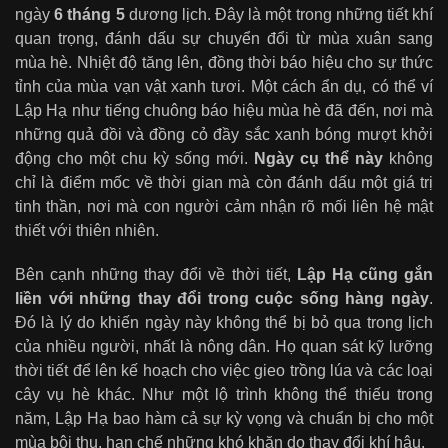
ngày
6 tháng 5
dương lịch. Đây là một trong những tiết khí
quan trọng, đánh dấu sự chuyển đổi từ mùa xuân sang
mùa hè. Nhiệt độ tăng lên, đồng thời báo hiệu cho sự thức
tỉnh của mùa vạn vật xanh tươi. Một cách ẩn dụ, có thể ví
Lập Hạ như tiếng chuông báo hiệu mùa hè đã đến, nơi mà
những quả đồi và đồng cỏ đầy sắc xanh bóng mượt khởi
động cho một chu kỳ sống mới.
Ngày cụ thể này
không
chỉ là điểm mốc về thời gian mà còn đánh dấu một giá trị
tinh thần, nơi mà con người cảm nhận rõ mối liên hệ mật
thiết với thiên nhiên.
Bên cạnh những thay đổi về thời tiết,
Lập Hạ cũng gắn
liền với những thay đổi trong cuộc sống hàng ngày
.
Đó là lý do khiến ngày này không thể bị bỏ qua trong lịch
của nhiều người, nhất là nông dân. Họ quan sát kỹ lưỡng
thời tiết để lên kế hoạch cho việc gieo trồng lúa và các loại
cây vụ hè khác. Như một lộ trình không thể thiếu trong
năm, Lập Hạ bao hàm cả sự kỳ vọng và chuẩn bị cho một
mùa bội thu, hạn chế những khó khăn do thay đổi khí hậu.