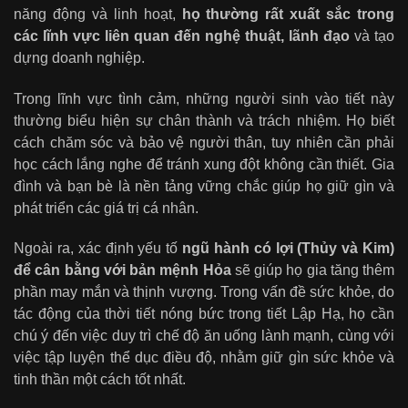
năng động và linh hoạt,
họ thường rất xuất sắc trong
các lĩnh vực liên quan đến nghệ thuật, lãnh đạo
và tạo
dựng doanh nghiệp.
Trong lĩnh vực tình cảm, những người sinh vào tiết này
thường biểu hiện sự chân thành và trách nhiệm. Họ biết
cách chăm sóc và bảo vệ người thân, tuy nhiên cần phải
học cách lắng nghe để tránh xung đột không cần thiết. Gia
đình và bạn bè là nền tảng vững chắc giúp họ giữ gìn và
phát triển các giá trị cá nhân.
Ngoài ra, xác định yếu tố
ngũ hành có lợi (Thủy và Kim)
để cân bằng với bản mệnh Hỏa
sẽ giúp họ gia tăng thêm
phần may mắn và thịnh vượng. Trong vấn đề sức khỏe, do
tác động của thời tiết nóng bức trong tiết Lập Hạ, họ cần
chú ý đến việc duy trì chế độ ăn uống lành mạnh, cùng với
việc tập luyện thể dục điều độ, nhằm giữ gìn sức khỏe và
tinh thần một cách tốt nhất.