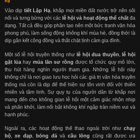
hạ
Vào dịp
tiết Lập Hạ
, khắp mọi miền đất nước trở nên sôi
nổi và tưng bừng với các
lễ hội và hoạt động thể chất
đa
dạng. Tất cả đều góp phần tạo nên một bức tranh văn hóa
phong phú, làm sống động không khí mùa hè, đồng thời là
dịp gắn kết cộng đồng và thắt chặt tình cảm gia đình.
Một số lễ hội truyền thống như
lễ hội đua thuyền
,
lễ hội
gặt lúa
hay
múa lân sư rồng
được tổ chức quy mô lớn,
thu hút hàng nghìn người tham gia. Những lễ hội này
không chỉ là nơi giao lưu học hỏi các giá trị văn hóa truyền
thống mà còn là dịp để thể hiện sự tôn vinh đối với thiên
nhiên và tâm linh. Sự quy tụ của người dân từ khắp nơi
mang đến cho không gian lễ hội một cảm giác nhộn nhịp
và phấn khởi, làm nổi bật không khí ngập tràn niềm vui và
hạnh phúc.
Ngoài ra, các hoạt động thể thao ngoài trời như
chạy
bộ
,
xe đạp
,
bóng đá
và
cầu lông
cũng rất được ưa