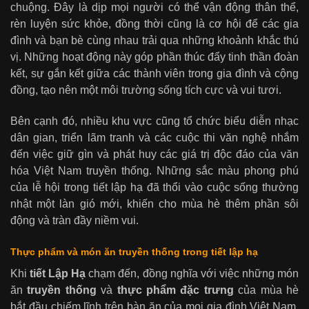
chuộng. Đây là dịp mọi người có thể vận động thân thể,
rèn luyện sức khỏe, đồng thời cũng là cơ hội để các gia
đình và bạn bè cùng nhau trải qua những khoảnh khắc thú
vị. Những hoạt động này góp phần thúc đẩy tinh thần đoàn
kết, sự gắn kết giữa các thành viên trong gia đình và cộng
đồng, tạo nên một môi trường sống tích cực và vui tươi.
Bên cạnh đó, nhiều khu vực cũng tổ chức biểu diễn nhạc
dân gian, triển lãm tranh và các cuộc thi văn nghệ nhắm
đến việc giữ gìn và phát huy các giá trị độc đáo của văn
hóa Việt Nam truyền thống. Những sắc màu phong phú
của lễ hội trong tiết lập hạ đã thổi vào cuộc sống thường
nhật một làn gió mới, khiến cho mùa hè thêm phần sôi
động và tràn đầy niềm vui.
Thực phẩm và món ăn truyền thống trong tiết lập hạ
Khi
tiết Lập Hạ
chạm đến, đồng nghĩa với việc những món
ăn
truyền thống
và
thực phẩm đặc trưng
của mùa hè
bắt đầu chiếm lĩnh trên bàn ăn của mọi gia đình Việt Nam.