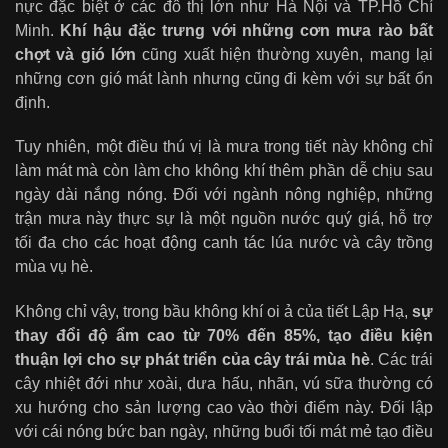
nực đặc biệt ở các đô thị lớn như Hà Nội và TP.Hồ Chí
Minh.
Khí hậu đặc trưng với những cơn mưa rào bất
chợt và gió lớn
cũng xuất hiện thường xuyên, mang lại
những cơn gió mát lành nhưng cũng đi kèm với sự bất ổn
định.
Tuy nhiên, một điều thú vị là mưa trong tiết này không chỉ
làm mát mà còn làm cho không khí thêm phần dễ chịu sau
ngày dài nắng nóng. Đối với ngành nông nghiệp, những
trận mưa này thực sự là một nguồn nước quý giá, hỗ trợ
tối đa cho các hoạt động canh tác lúa nước và cây trồng
mùa vụ hè.
Không chỉ vậy, trong bầu không khí oi ả của tiết Lập Hạ,
sự
thay đổi độ ẩm cao từ 70% đến 85%, tạo điều kiện
thuận lợi cho sự phát triển của cây trái mùa hè
. Các trái
cây nhiệt đới như xoài, dưa hấu, nhãn, vú sữa thường có
xu hướng cho sản lượng cao vào thời điểm này. Đối lập
với cái nóng bức ban ngày, những buổi tối mát mẻ tạo điều