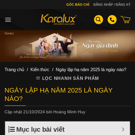
Skip
GÓC BÁO CHÍ
ĐĂNG NHẬP / ĐĂNG KÝ
to
content
Trang chủ
/
Kiến thức
/
Ngày lập hạ năm 2025 là ngày nào?
LỌC NHANH SẢN PHẨM
NGÀY LẬP HẠ NĂM 2025 LÀ NGÀY
NÀO?
Cập nhật
21/10/2024
bởi
Hoàng Minh Huy
Mục lục bài viết