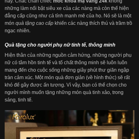
này. Chắc chắn chiếc
móc khóa mạ vàng 24k
không
những làm nổi bật siêu xe của các nàng mà còn thể hiện
đẳng cấp cũng như cá tính mạnh mẽ của họ. Nó sẽ là một
món
quà tặng cao cấp
khiến các nàng thích thú và trầm trồ
ngạc nhiên.
Quà tặng cho người phụ nữ tinh tế, thông minh
Hiện thân của những nguồn cảm hứng, những người phụ
nữ có tâm hồn tinh tế và tố chất thông minh sẽ luôn luôn
mang đến cho cuộc sống những giây phút thư giãn ngập
tràn cảm xúc. Một món quà đơn giản (về hình thức) sẽ rất
khó để gây được ấn tượng. Vì vậy, bạn có thể chọn cho
người mình muốn tặng những món quà tinh xảo, trong
sáng, tinh tế.