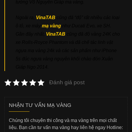
tướng Võ Nguyên Giáp mạ vàng.
Ngoài ra,
VinaTAB
cũng đã “độ” rất nhiều các loại
ô tô, xe máy
mạ vàng
như Ducati Evo, xe SH.
Gần đây nhất,
VinaTAB
cũng đã độ vàng 24K cho
xe
Rolls-Royce Phantom
và đã chế tác linh vật
ngựa mạ vàng 24k và các sản phẩm như iPhone
5s đúc ngựa vàng nguyên khối chào đón Xuân
Giáp Ngọ 2014.
Đánh giá post
NHẬN TƯ VẤN MẠ VÀNG
Chúng tôi chuyên thi công và mạ vàng trên mọi chất
liệu. Bạn cần tư vấn mạ vàng hay liên hệ ngay Hotline: