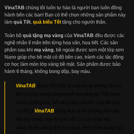
VinaTAB
chúng tôi luôn tự hào là người bạn luôn đồng
hành bên các bạn! Bạn có thể chọn những sản phẩm này
làm
quà Tết
,
quà biếu Tết
tặng cho người thân.
Toàn bộ
quà tặng mạ vàng
của
VinaTAB
đều được các
nghệ nhân tỉ mẩn trên từng hoa văn, họa tiết. Các sản
phẩm sau khi
mạ vàng
,
bề ngoài được sơn một lớp sơn
Nano giúp cho bề mặt có độ bền cao, tránh các tác động
cơ học làm mòn lớp vàng bề mặt. Sản phẩm được bảo
hành 6 tháng, không bong dộp, bay màu.
VinaTAB
được biết đến là một trong những đơn vị
tiên phong trong công nghệ mạ vàng tại Việt Nam
và có xưởng mạ, bể vàng quy mô lớn. Dịp tết Quý
Tỵ 2013
VinaTAB
cũng đưa ra thị trường linh vật
rắn mạ vàng, hay bộ linh vật 12 con Giáp mạ
vàng, thiệp mùng 8/3 mạ vàng. Ảnh chân dung đại