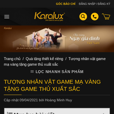
Skip
GÓC BÁO CHÍ
ĐĂNG NHẬP / ĐĂNG KÝ
to
content
Trang chủ
/
Quà tặng thiết kế riêng
/
Tượng nhân vật game
mạ vàng tặng game thủ xuất sắc
LỌC NHANH SẢN PHẨM
TƯỢNG NHÂN VẬT GAME MẠ VÀNG
TẶNG GAME THỦ XUẤT SẮC
Cập nhật
09/04/2021
bởi
Hoàng Minh Huy