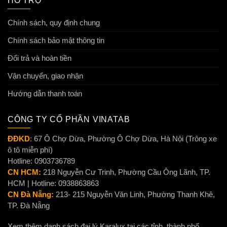
HỖ TRỢ
Chính sách, quy định chung
Chính sách bảo mật thông tin
Đổi trả và hoàn tiền
Vận chuyển, giao nhận
Hướng dẫn thanh toán
CÔNG TY CỔ PHẦN VINATAB
ĐĐKD
:
67 Ô Chợ Dừa, Phường Ô Chợ Dừa, Hà Nội (Trông xe
ô tô miễn phí)
Hotline: 0903736789
CN HCM:
218 Nguyễn Cư Trinh, Phường Cầu Ông Lãnh, TP.
HCM | Hotline: 0938863863
CN Đà Nẵng:
213- 215 Nguyễn Văn Linh, Phường Thanh Khê,
TP. Đà Nẵng
Xem thêm danh sách đại lý Karalux tại các tỉnh, thành phố