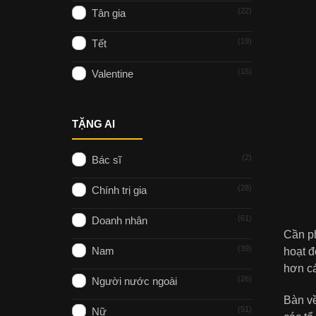
22
Tân gia
19
Tết
15
Valentine
TẶNG AI
2
Bác sĩ
28
Chính trị gia
61
Doanh nhân
Cần ph
39
Nam
hoạt đ
hơn cá
26
Người nước ngoài
Bàn về
51
Nữ