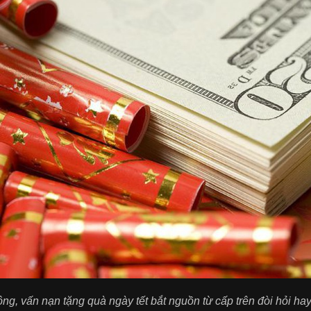
ng, vấn nạn tặng quà ngày tết bắt nguồn từ cấp trên đòi hỏi 