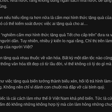
 chức Nhà nước rằng không dùng ngân sách nhà nước để tặng q
úng.
n nếu hiểu rộng ra hơn nữa là cấm mọi hình thức tặng quà của n
ó có thể kiểm soát được việc ai tặng quà cho ai…
ị “nghiêm cấm mọi hình thức tặng quà Tết cho cấp trên” đưa ra
người dân. Tuy nhiên, nhiều ý kiến lo ngại rằng, Chỉ thị trên là
ẹp của người Việt?
 tặng quà nhau thuộc về văn hóa. Bất kỳ một dân tộc nào cũng
 thống văn hóa tốt đẹp có từ lâu đời, vì thế không có lý do gì mà
ư việc tặng quà biến tướng thành biếu xén, hối lộ trá hình làm
ng. Không nên chỉ vì đánh con chuột mà đập vỡ cái bình quý.
iếc là cái cách làm như thế ở Việt Nam khá phổ biến. Tức là cứ
cấm đó không những không hợp lý mà còn làm hỏng những chu