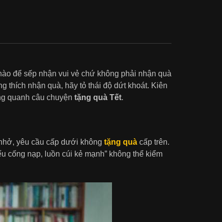
nào để sếp nhận vui vẻ chứ không phải nhận quà
 thích nhận quà, hãy tỏ thái độ dứt khoát. Kiên
xung quanh câu chuyện
tặng quà Tết
.
 nhở, yêu cầu cấp dưới không
tặng quà
cấp trên.
u cống nạp, luồn cúi kẻ mạnh” không thể kiểm