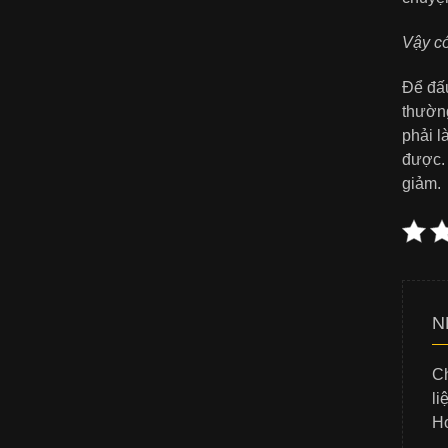
Vậy có
Để đấu
thường
phải l
được. 
giảm.
N
Ch
li
Ho