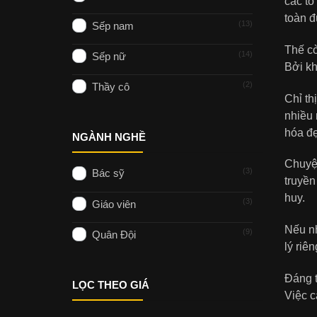
các tổ
toàn đ
13
Sếp nam
Thế cò
14
Sếp nữ
Bởi kh
2
Thầy cô
Chỉ th
nhiều 
hóa đ
NGÀNH NGHỀ
Chuyện
3
Bác sỹ
truyền
huy.
3
Giáo viên
Nếu nh
9
Quân Đội
lý riê
Đáng t
LỌC THEO GIÁ
Việc 