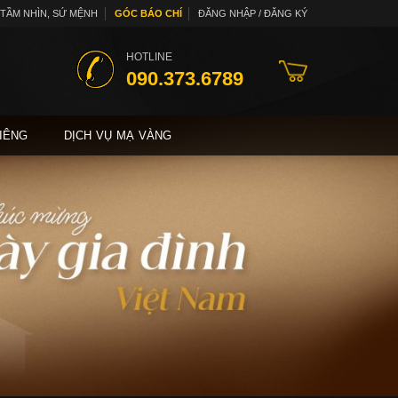
TẦM NHÌN, SỨ MỆNH
GÓC BÁO CHÍ
ĐĂNG NHẬP / ĐĂNG KÝ
HOTLINE
090.373.6789
IÊNG
DỊCH VỤ MẠ VÀNG