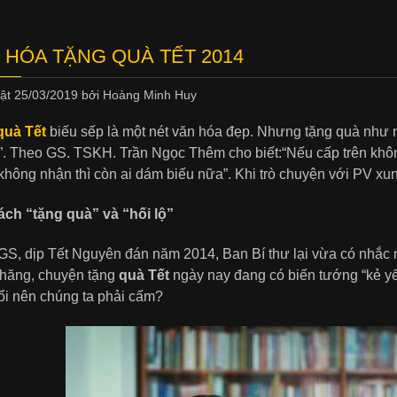
 HÓA TẶNG QUÀ TẾT 2014
hật
25/03/2019
bởi
Hoàng Minh Huy
uà Tết
biếu sếp là một nét văn hóa đẹp. Nhưng tặng quà như 
ộ”. Theo GS. TSKH. Trần Ngọc Thêm cho biết:“Nếu cấp trên không
không nhận thì còn ai dám biếu nữa”. Khi trò chuyện với PV 
ách “tặng quà” và “hối lộ”
S, dịp Tết Nguyên đán năm 2014, Ban Bí thư lại vừa có nhắc
chăng, chuyện tặng
quà Tết
ngày nay đang có biến tướng “kẻ yế
ổi nên chúng ta phải cấm?