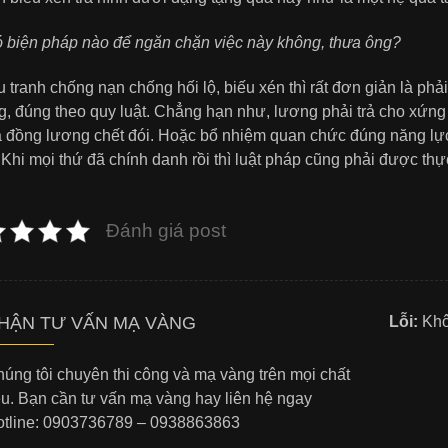
 biện pháp nào để ngăn chặn việc này không, thưa ông?
 tranh chống nạn chống hối lộ, biếu xén thì rất đơn giản là phả
, đúng theo quy luật. Chẳng hạn như, lương phải trả cho xứng
à đồng lương chết đói. Hoặc bổ nhiệm quan chức đúng năng lực,
Khi mọi thứ đã chính danh rồi thì luật pháp cũng phải được thự
Đánh giá post
HẬN TƯ VẤN MẠ VÀNG
Lỗi:
Khôn
úng tôi chuyên thi công và mạ vàng trên mọi chất
ệu. Bạn cần tư vấn mạ vàng hay liên hệ ngay
tline: 0903736789 – 0938863863