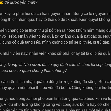
ấp
để được yên thân?
n xảy ra phải hội đủ cả hai nguyên nhân. Song có lẽ nguyên n
hông thích nhận quà, hãy tỏ thái độ dứt khoát. Kiên quyết không
iên chẳng có ai thích thú gì bỏ tiền ra hoặc khúm núm mang qu
ự với sếp). Nhân viên “biếu quà to” chẳng qua là bất đắc dĩ. Ng
i cũng có quà tặng sếp, mình không có thì sẽ bị thiệt, bị trù dập.
, nhân viên này, nhân viên khác cứ phải chạy tất tả đi biếu quà
ng, Đảng và Nhà nước đã có quy định cấm đi chúc tết sếp, tặng
ại quà cho cơ quan chống tham nhũng?
cấp trên thích nhận quà do đồng lương không đủ sống. Bên cạn
hạy quyền nên phải thu bù vốn đã bỏ ra. Cũng không loại trừ 
ung, nếu trong xã hội phổ biến tình trạng quà cáp biếu xén vụ l
. Ví dụ như lương không xứng với công sức bỏ ra hay cơ chế t
 biếu xén trá hình dưới dạng tặng quà này như là một hệ quả tấ