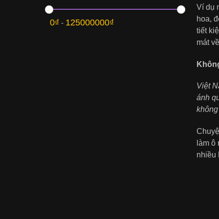
Ví dụ 
hoa, đ
0
₫
125000000
₫
-
tiết k
mát về
Không
Việt N
ánh qu
không 
Chuyện
làm ô 
nhiều 