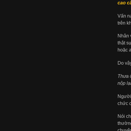
cao c
Vấn nạ
trên k
Nhân v
thật s
hoặc a
Do vậy
Thưa ô
nộp l
Người 
chức c
Nói ch
thường
chuyện