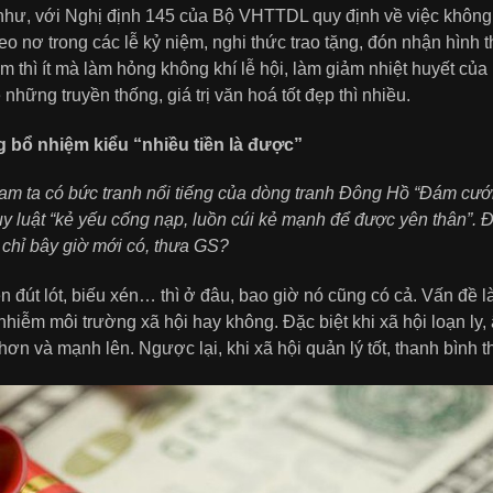
như, với Nghị định 145 của Bộ VHTTDL quy định về việc không 
eo nơ trong các lễ kỷ niệm, nghi thức trao tặng, đón nhận hình
iệm thì ít mà làm hỏng không khí lễ hội, làm giảm nhiệt huyết c
 những truyền thống, giá trị văn hoá tốt đẹp thì nhiều.
 bổ nhiệm kiểu “nhiều tiền là được”
am ta có bức tranh nổi tiếng của dòng tranh Đông Hồ “Đám cưới
y luật “kẻ yếu cống nạp, luồn cúi kẻ mạnh để được yên thân”. Đ
chỉ bây giờ mới có, thưa GS?
 đút lót, biếu xén… thì ở đâu, bao giờ nó cũng có cả. Vấn đề là
nhiễm môi trường xã hội hay không. Đặc biệt khi xã hội loạn ly
hơn và mạnh lên. Ngược lại, khi xã hội quản lý tốt, thanh bình t