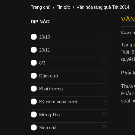
Trang chủ
/
Tin tức
/
Văn hóa tặng quà Tết 2014
VĂN
DỊP NÀO
Cập n
19
20/10
Tặng
q
8
20/11
“hối l
quyết 
19
8/3
Phải t
8
Đám cưới
Thưa G
11
Khai trương
Phải 
soát n
1
Kỷ niệm ngày cưới
12
Mừng Thọ
31
Sinh nhật