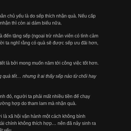
hân chủ yếu là do sếp thích nhận quà. Nếu cấp
 nhận thì còn ai dám biếu nữa.
à đến tặng sếp (ngoại trừ nhân viên có tình cảm
ười ta nghĩ rằng có quà sẽ được sếp ưu đãi hơn,
 tết là bởi mong muốn năm tới công việc tốt hơn.
 quà tết… nhưng ít ai thấy sếp nào từ chối hay
h đó, người ta phải mất nhiều tiền để chạy
trường hợp do tham lam mà nhận quà.
ợi là xã hội vận hành một cách không bình
ài chính không thích hợp… nên đã nảy sinh ra
t yếu.