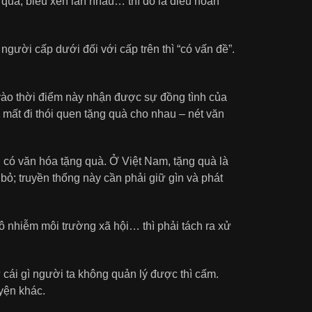
uà, biếu xén lẫn nhau… thì đó là điều hoàn
gười cấp dưới đối với cấp trên thì “có vấn đề”.
 vào thời điểm này nhận được sự đồng tình của
m mất đi thói quen tặng quà cho nhau – nét văn
 có văn hóa tặng quà. Ở Việt Nam, tặng quà là
 bỏ; truyền thống này cần phải giữ gìn và phát
 ô nhiễm môi trường xã hội… thì phải tách ra xử
 cái gì người ta không quản lý được thì cấm.
yện khác.