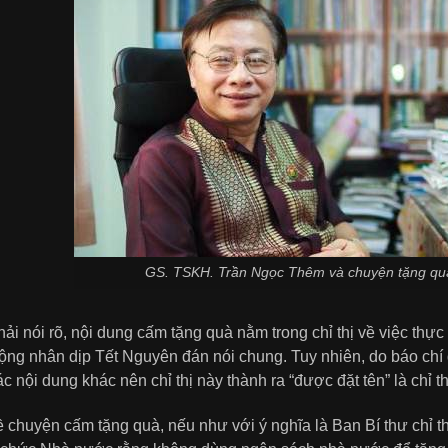
GS. TSKH. Trần Ngọc Thêm và chuyện tặng quà
ải nói rõ, nội dung cấm tặng quà nằm trong chỉ thị về việc thực
ộng nhân dịp Tết Nguyên đán nói chung. Tuy nhiên, do báo chí
c nội dung khác nên chỉ thị này thành ra “được đặt tên” là chỉ t
 chuyện cấm tặng quà, nếu như với ý nghĩa là Ban Bí thư chỉ t