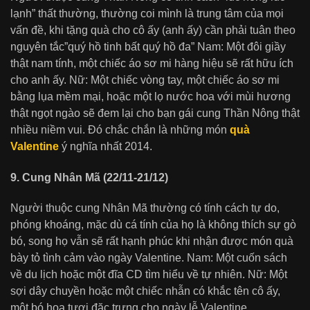
lạnh” thất thường, thường coi mình là trung tâm của mọi
vấn đề, khi tặng quà cho cô ấy (anh ấy) cần phải tuân theo
nguyên tắc”quý hồ tinh bất quý hồ đa” Nam: Một đôi giầy
thật nam tính, một chiếc áo sơ mi hàng hiệu sẽ rất hữu ích
cho anh ấy. Nữ: Một chiếc vòng tay, một chiếc áo sơ mi
bằng lụa mềm mại, hoặc một lọ nước hoa với mùi hương
thật ngọt ngào sẽ đem lại cho bạn gái cung Thần Nông thật
nhiều niềm vui. Đó chắc chắn là những món
quà
Valentine
ý nghĩa nhất 2014.
9. Cung Nhân Mã (22/11-21/12)
Người thuộc cung Nhân Mã thường có tính cách tự do,
phóng khoáng, mặc dù cá tính của họ là không thích sự gò
bó, song họ vẫn sẽ rất hạnh phúc khi nhận được món quà
bày tỏ tình cảm vào ngày Valentine. Nam: Một cuốn sách
về du lịch hoặc một đĩa CD tìm hiểu về tự nhiên. Nữ: Một
sợi dây chuyền hoặc một chiếc nhẫn có khắc tên cô ấy,
một bó hoa tươi đặc trưng cho ngày lễ Valentine.