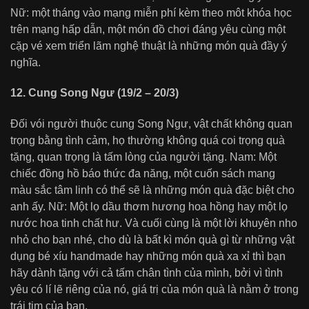
Nữ: một tháng vào mạng miễn phí kèm theo môt khóa học
trên mạng hấp dẫn, một món đồ chơi đáng yêu cùng một
cặp vé xem triển lãm nghệ thuật là những món quà đầy ý
nghĩa.
12. Cung Song Ngư (19/2 – 20/3)
Đối vói người thuộc cung Song Ngư, vật chất không quan
trọng bằng tình cảm, họ thường không quá coi trọng quà
tặng, quan trọng là tấm lòng của người tặng. Nam: Một
chiếc đồng hồ báo thức đa năng, một cuốn sách mang
màu sắc tâm linh có thể sẽ là những món quà đặc biệt cho
anh ấy. Nữ: Một lọ dầu thơm hương hoa hồng hay một lọ
nước hoa tinh chất hư. Và cuối cùng là một lời khuyên nho
nhỏ cho bạn nhé, cho dù là bất kì món quà gì từ những vật
dụng bé xíu handmade hay những món quà xa xỉ thì bạn
hãy dành tặng với cả tấm chân tình của mình, bởi vì tình
yêu có lí lẽ riêng của nó, giá trị của món quà là nằm ở trong
trái tim của bạn.