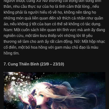
Người thuộc cung Xử Nữ thường coi trọng đời sống tinh
thần, nhu cầu thực sự của họ là tình cảm thật lòng , nếu
không phải là người hiểu rõ về họ, không nên tặng họ
những món quà liên quan đến sở thích cá nhân như quần
áo, nếu không ý tốt của bạn có thể sẽ không có tác dụng.
Nam: Một cuốn sách liên quan tới lĩnh vực mà anh ấy đang
nghiên cứu, một tấm bưu thiếp với những lời lẽ yêu
thương sẽ làm cho anh ấy rất cảm động. Nữ: Một hộp nhạc
cổ điển, một bó hoa hồng với gam màu chủ đạo là màu
hồng tím.
7. Cung Thiên Bình (23/9 – 23/10)