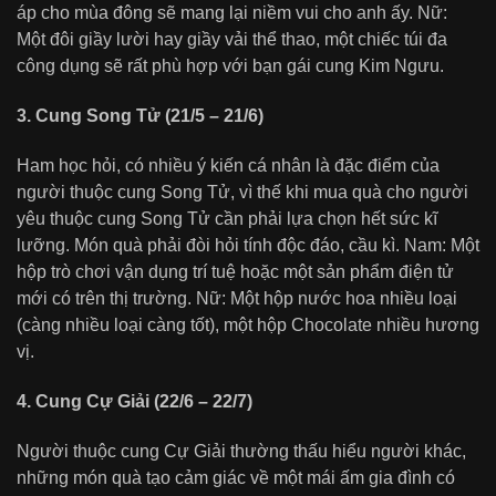
áp cho mùa đông sẽ mang lại niềm vui cho anh ấy. Nữ:
Một đôi giầy lười hay giầy vải thể thao, một chiếc túi đa
công dụng sẽ rất phù hợp với bạn gái cung Kim Ngưu.
3. Cung Song Tử (21/5 – 21/6)
Ham học hỏi, có nhiều ý kiến cá nhân là đặc điểm của
người thuộc cung Song Tử, vì thế khi mua quà cho người
yêu thuộc cung Song Tử cần phải lựa chọn hết sức kĩ
lưỡng. Món quà phải đòi hỏi tính độc đáo, cầu kì. Nam: Một
hộp trò chơi vận dụng trí tuệ hoặc một sản phẩm điện tử
mới có trên thị trường. Nữ: Một hộp nước hoa nhiều loại
(càng nhiều loại càng tốt), một hộp Chocolate nhiều hương
vị.
4. Cung Cự Giải (22/6 – 22/7)
Người thuộc cung Cự Giải thường thấu hiểu người khác,
những món quà tạo cảm giác về một mái ấm gia đình có