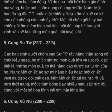
thể sẽ làm họ cảm động. Ví dụ như một bức hình gia đình
mạ vàng, hoặc ảnh chân dung của người ấy. Nam: Một
bao đựng đĩa CD hoặc một chiếc gối tựa ấm áp sẽ có ích
cho căn phòng của anh ấy. Nữ: Một bộ chăn gối hay hai
chiếc gối ôm mềm hình trái tim, một đôi búp bê trang trí
xinh xắn sẽ là những món quà thật tuyệt vời.
5. Cung Sư Tử (23/7 – 22/8)
Các bạn sinh dưới chòm sao Sư Tử rất thẳng thắn song có
chút kiêu ngạo, họ thích những món quà lớn và rực rỡ, đặc
biệt là những món quà có thể nâng cao được sự tự tin của
họ. Nam: Một chiếc áo sơ mi hàng hiệu hoặc một chiếc
vest da được gói thật đẹp. Nữ: Một chiếc túi da rực rỡ và
hợp thời trang, một chùm bóng bay nhiều màu sắc rực rỡ,
cùng với một bó hoa hình trái tim thật lộng lẫy.
6. Cung Xử Nữ (23/8 – 22/9)