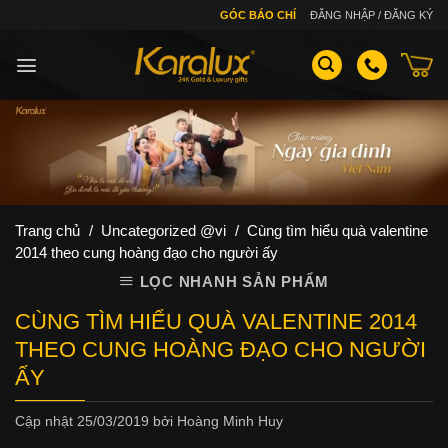
Skip
GÓC BÁO CHÍ
ĐĂNG NHẬP / ĐĂNG KÝ
to
content
Trang chủ
/
Uncategorized @vi
/
Cùng tìm hiểu quà valentine
2014 theo cung hoàng đạo cho người ấy
LỌC NHANH SẢN PHẨM
CÙNG TÌM HIỂU QUÀ VALENTINE 2014
THEO CUNG HOÀNG ĐẠO CHO NGƯỜI
ẤY
Cập nhật
25/03/2019
bởi
Hoàng Minh Huy