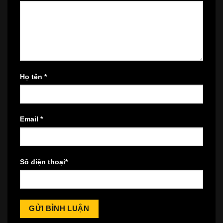
Họ tên
*
Email
*
Số điện thoại
*