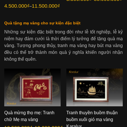
Khoảng
giá:
4.500.000
₫
11.500.000
₫
–
Khoảng
từ
giá:
3.500.000₫
từ
đến
4.500.000₫
80.000.000₫
đến
Quà tặng mạ vàng cho sự kiện đặc biệt
11.500.000₫
Những sự kiện đặc biệt trong đời như lễ tốt nghiệp, lễ kỷ
niệm hay đám cưới là thời điểm lý tưởng để tặng quà mạ
vàng. Tượng phong thủy, tranh mạ vàng hay bút mạ vàng
đều có thể trở thành món quà ý nghĩa khiến người nhận
không thể quên.
Quà mừng thọ mẹ: Tranh
Tranh thuyền buồm thuận
chữ Mẹ mạ vàng
buồm xuôi gió mạ vàng
Karalux