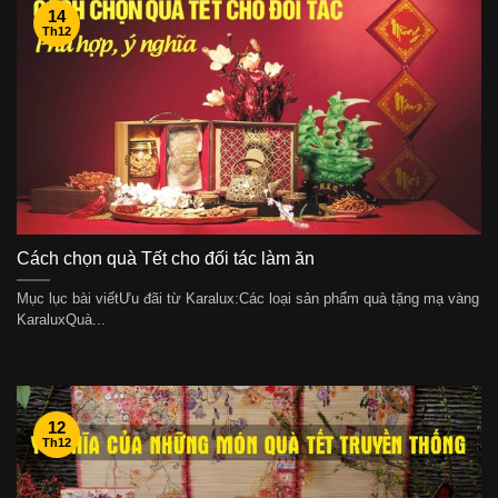
14
Th12
Cách chọn quà Tết cho đối tác làm ăn
Mục lục bài viếtƯu đãi từ Karalux:Các loại sản phẩm quà tặng mạ vàng
KaraluxQuà...
12
Th12