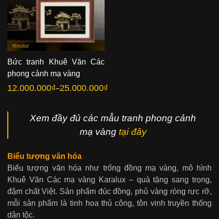
Bức tranh Khuê Văn Các
phong cảnh mạ vàng
12.000.000
₫
25.000.000
₫
–
Khoảng
giá:
từ
12.000.000₫
đến
Xem đầy đủ các mẫu tranh phong cảnh
25.000.000₫
mạ vàng
tại đây
Biểu tượng văn hóa
Biểu tượng văn hóa như trống đồng mạ vàng, mô hình
Khuê Văn Các mạ vàng Karalux – quà tặng sang trọng,
đậm chất Việt. Sản phẩm đúc đồng, phủ vàng ròng rực rỡ,
mỗi sản phẩm là tinh hoa thủ công, tôn vinh truyền thống
dân tộc.