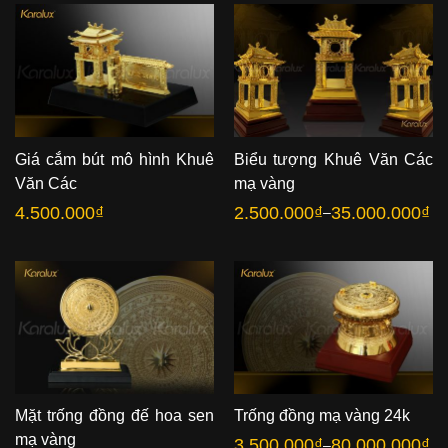
Giá cắm bút mô hình Khuê
Biểu tượng Khuê Văn Các
Văn Các
mạ vàng
4.500.000
₫
2.500.000
₫
35.000.000
₫
–
Khoảng
giá:
từ
2.500.000₫
đến
35.000.000₫
Mặt trống đồng đế hoa sen
Trống đồng mạ vàng 24k
mạ vàng
3.500.000
₫
80.000.000
₫
–