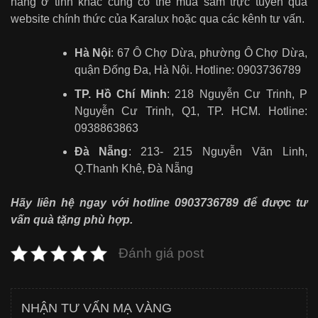
hàng ở tỉnh khác cũng có thể mua sắm trực tuyến qua
website chính thức của Karalux hoặc qua các kênh tư vấn.
Hà Nội
: 67 Ô Chợ Dừa, phường Ô Chợ Dừa,
quận Đống Đa, Hà Nội. Hotline: 0903736789
TP. Hồ Chí Minh
: 218 Nguyễn Cư Trinh, P
Nguyễn Cư Trinh, Q1, TP. HCM. Hotline:
0938863863
Đà Nẵng
: 213- 215 Nguyễn Văn Linh,
Q.Thanh Khê, Đà Nẵng
Hãy liên hệ ngay với hotline 0903736789 để được tư
vấn quà tặng phù hợp.
Đánh giá post
NHẬN TƯ VẤN MẠ VÀNG