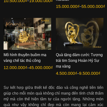
10.500.000
₫
19.000.000
₫
–
Khoảng
giá:
15.000.000
₫
55.000.000
₫
–
Khoảng
từ
giá:
10.500.000₫
từ
đến
15.000.000₫
19.000.000₫
đến
55.000.000₫
Mô hình thuyền buồm mạ
Quà tặng đám cưới: Tượng
vàng chế tác thủ công
trái tim Song Hoàn Hỷ Sự
mạ vàng
12.000.000
₫
45.000.000
₫
–
Khoảng
giá:
4.500.000
₫
9.500.000
₫
–
Khoảng
từ
giá:
12.000.000₫
từ
đến
4.500.000₫
45.000.000₫
đến
Sự kết hợp giữa thiết kế độc đáo và công nghệ tiên tiến
9.500.000₫
giúp cho mỗi món quà không chỉ mang đến tính chất thẩm
mỹ mà còn thể hiện tâm tư của người tặng. Những món
quà như vậy không chỉ đẹp mà còn mang lại cảm xúc