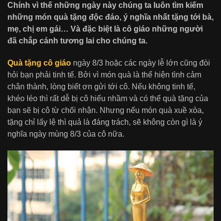
Chính vì thế những ngày này chúng ta luôn tìm kiếm
những món quà tặng độc đáo, ý nghĩa nhất tặng tới bà,
mẹ, chị em gái… Và đặc biệt là cô giáo những người
đã chắp cánh tương lai cho chúng ta.
Quà tặng cô giáo
ngày 8/3 hoặc các ngày lễ lớn cũng đòi
hỏi bạn phải tinh tế. Bởi vì món quà là thể hiện tình cảm
chân thành, lòng biết ơn gửi tới cô. Nếu không tinh tế,
khéo léo thì rất dễ bị cô hiểu nhầm và có thể quà tặng của
bạn sẽ bị cô từ chối nhận. Nhưng nếu món quà xuề xòa,
tặng chỉ lấy lệ thì quả là đáng trách, sẽ không còn gì là ý
nghĩa ngày mùng 8/3 của cô nữa.