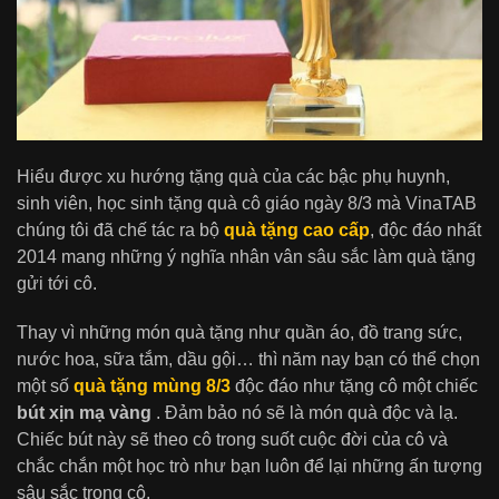
Hiểu được xu hướng tặng quà của các bậc phụ huynh,
sinh viên, học sinh tặng quà cô giáo ngày 8/3 mà VinaTAB
chúng tôi đã chế tác ra bộ
quà tặng cao cấp
, độc đáo nhất
2014 mang những ý nghĩa nhân vân sâu sắc làm quà tặng
gửi tới cô.
Thay vì những món quà tặng như quần áo, đồ trang sức,
nước hoa, sữa tắm, dầu gội… thì năm nay bạn có thể chọn
một số
quà tặng mùng 8/3
độc đáo như tặng cô một chiếc
bút xịn mạ vàng
. Đảm bảo nó sẽ là món quà độc và lạ.
Chiếc bút này sẽ theo cô trong suốt cuộc đời của cô và
chắc chắn một học trò như bạn luôn để lại những ấn tượng
sâu sắc trong cô.