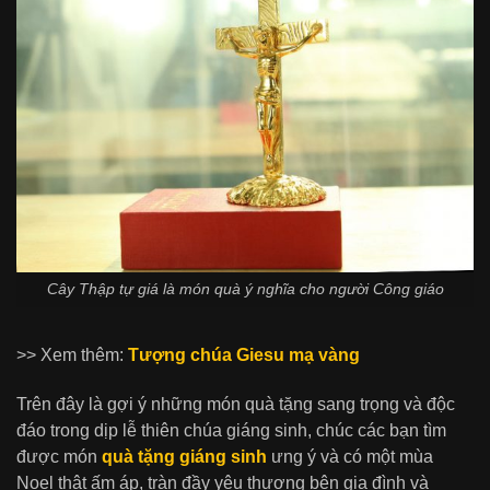
Cây Thập tự giá là món quà ý nghĩa cho người Công giáo
>> Xem thêm:
Tượng chúa Giesu mạ vàng
Trên đây là gợi ý những món quà tặng sang trọng và độc
đáo trong dịp lễ thiên chúa giáng sinh, chúc các bạn tìm
được món
quà tặng giáng sinh
ưng ý và có một mùa
Noel thật ấm áp, tràn đầy yêu thương bên gia đình và