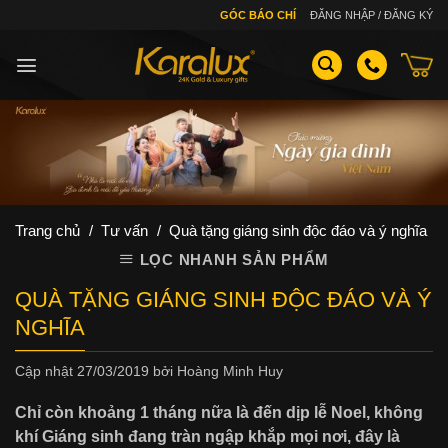
Skip
GÓC BÁO CHÍ
ĐĂNG NHẬP / ĐĂNG KÝ
to
content
Trang chủ
/
Tư vấn
/
Quà tặng giáng sinh độc đáo và ý nghĩa
LỌC NHANH SẢN PHẨM
QUÀ TẶNG GIÁNG SINH ĐỘC ĐÁO VÀ Ý
NGHĨA
Cập nhật
27/03/2019
bởi
Hoàng Minh Huy
Chỉ còn khoảng 1 tháng nữa là đến dịp lễ Noel, không
khí Giáng sinh đang tràn ngập khắp mọi nơi, đây là