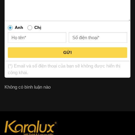
Anh
Chị
GỬI
(*) Email và số điện thoại của bạn sẽ không được hiển thị
công khai.
Không có bình luận nào