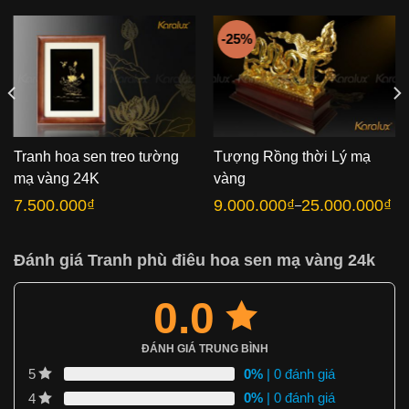
-25%
Tranh hoa sen treo tường
Tượng Rồng thời Lý mạ
mạ vàng 24K
vàng
7.500.000
₫
9.000.000
₫
25.000.000
₫
–
Khoảng
giá:
từ
9.000.000₫
đến
Đánh giá Tranh phù điêu hoa sen mạ vàng 24k
25.000.000₫
0.0
ĐÁNH GIÁ TRUNG BÌNH
0%
| 0 đánh giá
5
0%
| 0 đánh giá
4