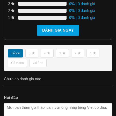
0%
| 0 đánh giá
3
0%
| 0 đánh giá
2
0%
| 0 đánh giá
1
ĐÁNH GIÁ NGAY
Tất cả
5
4
3
2
1
Có video
Có ảnh
Chưa có đánh giá nào.
Hỏi đáp