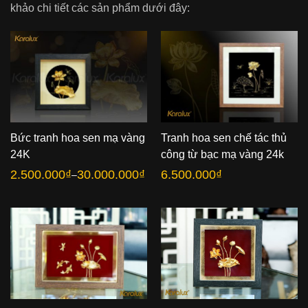
khảo chi tiết các sản phẩm dưới đây:
Bức tranh hoa sen mạ vàng
Tranh hoa sen chế tác thủ
24K
công từ bạc mạ vàng 24k
2.500.000
₫
30.000.000
₫
6.500.000
₫
–
Khoảng
giá:
từ
2.500.000₫
đến
30.000.000₫