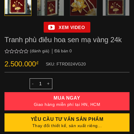
XEM VIDEO
Tranh phù điêu hoa sen mạ vàng 24k
Đã bán
0
(đánh giá)
Được
2.500.000
₫
xếp
SKU:
FTRD024VG20
hạng
0.0
5
sao
Số lượng
MUA NGAY
Giao hàng miễn phí tại HN, HCM
YÊU CẦU TƯ VẤN SẢN PHẨM
Thay đổi thiết kế, sản xuất riêng...