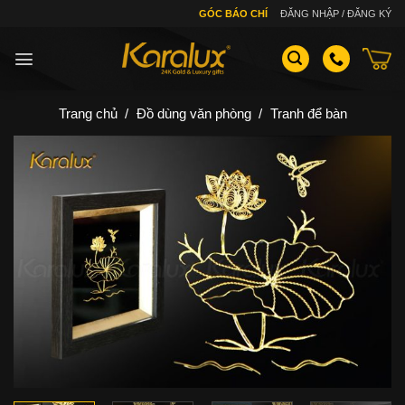
Skip
GÓC BÁO CHÍ
ĐĂNG NHẬP / ĐĂNG KÝ
to
content
Trang chủ
/
Đồ dùng văn phòng
/
Tranh để bàn