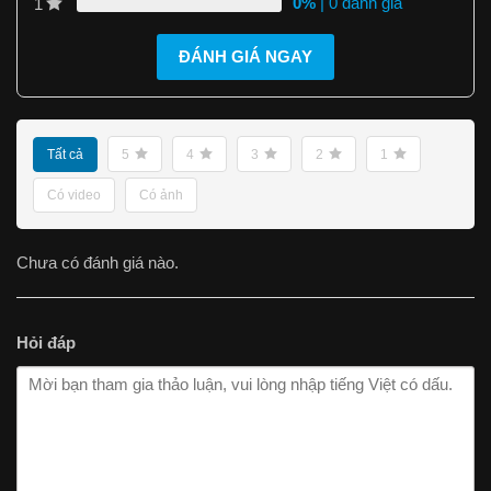
0%
| 0 đánh giá
1
ĐÁNH GIÁ NGAY
Tất cả
5
4
3
2
1
Có video
Có ảnh
Chưa có đánh giá nào.
Hỏi đáp