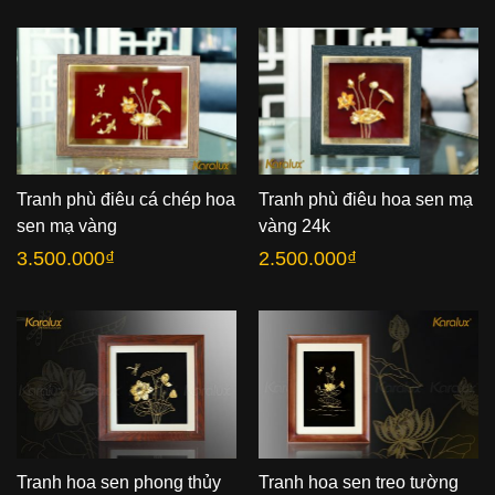
từ
2.500.000₫
đến
30.000.000₫
Tranh phù điêu cá chép hoa
Tranh phù điêu hoa sen mạ
sen mạ vàng
vàng 24k
3.500.000
₫
2.500.000
₫
Tranh hoa sen phong thủy
Tranh hoa sen treo tường