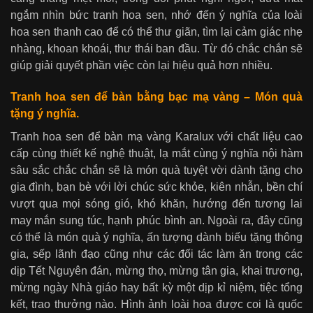
ngắm nhìn bức tranh hoa sen, nhớ đến ý nghĩa của loài
hoa sen thanh cao để có thể thư giãn, tìm lại cảm giác nhẹ
nhàng, khoan khoái, thư thái ban đầu. Từ đó chắc chắn sẽ
giúp giải quyết phần việc còn lại hiệu quả hơn nhiều.
Tranh hoa sen để bàn bằng bạc mạ vàng – Món quà
tặng ý nghĩa.
Tranh hoa sen để bàn mạ vàng Karalux với chất liệu cao
cấp cùng thiết kế nghệ thuật, lạ mắt cùng ý nghĩa nội hàm
sâu sắc chắc chắn sẽ là món quà tuyệt vời dành tặng cho
gia đình, bạn bè với lời chúc sức khỏe, kiên nhẫn, bền chí
vượt qua mọi sóng gió, khó khăn, hướng đến tương lai
may mắn sung túc, hạnh phúc bình an. Ngoài ra, đây cũng
có thể là món quà ý nghĩa, ấn tượng dành biếu tặng thông
gia, sếp lãnh đạo cũng như các đối tác làm ăn trong các
dịp Tết Nguyên đán, mừng thọ, mừng tân gia, khai trương,
mừng ngày Nhà giáo hay bất kỳ một dịp kỉ niệm, tiệc tổng
kết, trao thưởng nào. Hình ảnh loài hoa được coi là quốc