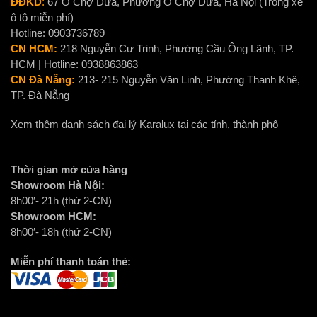
ĐĐKD
:
67 Ô Chợ Dừa, Phường Ô Chợ Dừa, Hà Nội (Trông xe
ô tô miễn phí)
Hotline: 0903736789
CN HCM:
218 Nguyễn Cư Trinh, Phường Cầu Ông Lãnh, TP.
HCM | Hotline: 0938863863
CN Đà Nẵng:
213- 215 Nguyễn Văn Linh, Phường Thanh Khê,
TP. Đà Nẵng
Xem thêm danh sách đại lý Karalux tại các tỉnh, thành phố
Thời gian mở cửa hàng
Showroom Hà Nội:
8h00′- 21h (thứ 2-CN)
Showroom HCM:
8h00′- 18h (thứ 2-CN)
Miễn phí thanh toán thẻ: