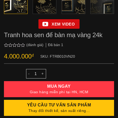
XEM VIDEO
Tranh hoa sen để bàn mạ vàng 24k
Đã bán
1
(đánh giá)
Được
4.000.000
₫
xếp
SKU:
FTRB010VN20
hạng
0.0
5
sao
Số lượng
MUA NGAY
Giao hàng miễn phí tại HN, HCM
YÊU CẦU TƯ VẤN SẢN PHẨM
Thay đổi thiết kế, sản xuất riêng...