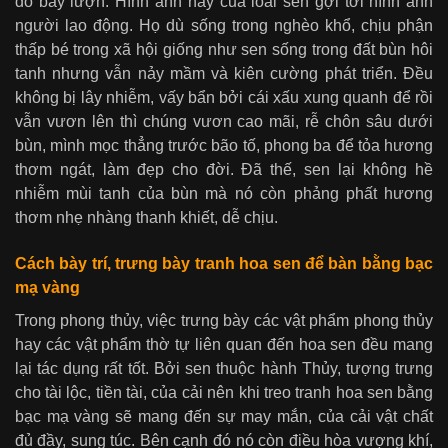
do bay lượn. Hình ảnh này của loài sen gợi tới hình ảnh
người lao động. Họ dù sống trong nghèo khổ, chịu phận
thấp bé trong xã hội giống như sen sống trong đất bùn hôi
tanh nhưng vẫn nảy mầm và kiên cường phát triển. Đều
không bị lây nhiễm, vấy bẩn bởi cái xấu xung quanh để rồi
vẫn vươn lên thì chúng vươn cao mãi, rễ chôn sâu dưới
bùn, mình mọc thẳng trước bão tố, phong ba để tỏa hương
thơm ngát, làm đẹp cho đời. Đã thế, sen lại không hề
nhiễm mùi tanh của bùn mà nó còn phảng phất hương
thơm nhẹ nhàng thanh khiết, dễ chịu.
Cách bày trí, trưng bày
tranh hoa sen để bàn bằng bạc
mạ vàng
Trong phong thủy, việc trưng bày các vật phẩm phong thủy
hay các vật phẩm thờ tự liên quan đến hoa sen đều mang
lại tác dụng rất tốt. Bởi sen thuộc hành Thủy, tượng trưng
cho tài lộc, tiền tài, của cải nên khi treo tranh hoa sen bằng
bạc mạ vàng sẽ mang đến sự may mắn, của cải vật chất
đủ đầy, sung túc. Bên cạnh đó nó còn điều hòa vượng khí,