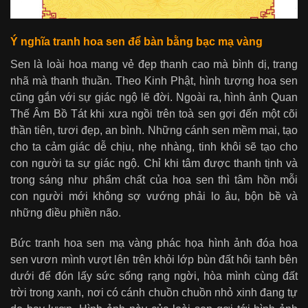
Ý nghĩa tranh hoa sen để bàn bằng bạc mạ vàng
Sen là loài hoa mang vẻ đẹp thanh cao mà bình dị, trang
nhã mà thanh thuần. Theo Kinh Phật, hình tượng hoa sen
cũng gắn với sự giác ngộ lẽ đời. Ngoài ra, hình ảnh Quan
Thế Âm Bồ Tát khi xưa ngồi trên toà sen gợi đến một cõi
thần tiên, tươi đẹp, an bình. Những cánh sen mềm mai, tạo
cho ta cảm giác dễ chịu, nhẹ nhàng, tinh khôi sẽ tạo cho
con người ta sự giác ngộ. Chỉ khi tâm được thanh tịnh và
trong sáng như phẩm chất của hoa sen thì tâm hồn mỗi
con người mới không sợ vướng phải lo âu, bộn bề và
những điều phiền não.
Bức tranh hoa sen mạ vàng phác họa hình ảnh đóa hoa
sen vươn mình vượt lên trên khỏi lớp bùn đất hôi tanh bên
dưới để đón lấy sức sống rạng ngời, hòa mình cùng đất
trời trong xanh, nơi có cánh chuồn chuồn nhỏ xinh đang tự