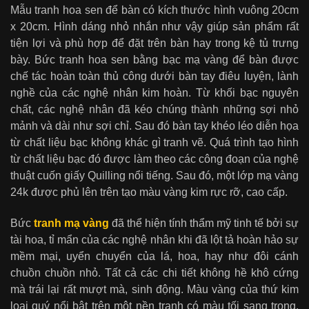
Mẫu tranh hoa sen để bàn có kích thước hình vuông 20cm
x 20cm. Hình dáng nhỏ nhắn như vậy giúp sản phẩm rất
tiện lợi và phù hợp để đặt trên bàn hay trong kệ tủ trưng
bày. Bức tranh hoa sen bằng bạc mạ vàng để bàn được
chế tác hoàn toàn thủ công dưới bàn tay điêu luyện, lành
nghề của các nghệ nhân kim hoàn. Từ khối bạc nguyên
chất, các nghệ nhân đã kéo chúng thành những sợi nhỏ
mảnh và dài như sợi chỉ. Sau đó bàn tay khéo léo diễn họa
từ chất liệu bạc không khác gì tranh vẽ. Quá trình tạo hình
từ chất liệu bạc đó được làm theo các công đoạn của nghệ
thuật cuốn giấy Quilling nổi tiếng. Sau đó, một lớp mạ vàng
24k được phủ lên trên tạo màu vàng kim rực rỡ, cao cấp.
Bức
tranh mạ vàng
đã thể hiện tính thẩm mỹ tinh tế bởi sự
tài hoa, tỉ mẩn của các nghệ nhân khi đã lột tả hoàn hảo sự
mềm mại, uyển chuyển của lá, hoa, hay như đôi cánh
chuồn chuồn nhỏ. Tất cả các chi tiết không hề khô cứng
mà trái lại rất mượt mà, sinh động. Màu vàng của thứ kim
loại quý nổi bật trên một nền tranh có màu tối sang trọng,