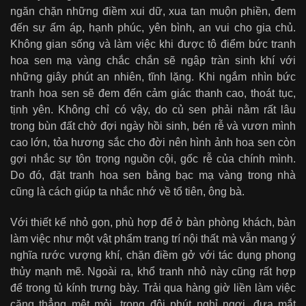
ngăn chặn những điềm xui dữ, xua tan muộn phiền, đem
đến sự ấm áp, hạnh phúc, yên bình, an vui cho gia chủ.
Không gian sống và làm việc khi được tô điểm bức tranh
hoa sen mạ vàng chắc chắn sẽ ngập tràn sinh khí với
những giây phút an nhiên, tĩnh lặng. Khi ngắm nhìn bức
tranh hoa sen sẽ đem đến cảm giác thanh cao, thoát tục,
tịnh yên. Không chỉ có vậy, do củ sen phải nằm rất lâu
trong bùn đất chờ đợi ngày hồi sinh, bén rễ và vươn mình
cao lớn, tỏa hương sắc cho đời nên hình ảnh hoa sen còn
gợi nhắc sự tôn trọng nguồn cội, gốc rễ của chính mình.
Do đó, đặt tranh hoa sen bằng bạc mạ vàng trong nhà
cũng là cách giúp ta nhắc nhớ về tổ tiên, ông bà.
Với thiết kế nhỏ gọn, phù hợp để ở bàn phòng khách, bàn
làm việc như một vật phẩm trang trí nội thất mà vẫn mang ý
nghĩa rước vượng khí, chặn điềm gở với tác dụng phong
thủy mạnh mẽ. Ngoài ra, khổ tranh nhỏ này cũng rất hợp
để trong tủ kính trưng bày. Trải qua hàng giờ liền làm việc
căng thẳng mệt mỏi, trong đôi phút nghỉ ngơi, đưa mắt