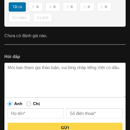
Tất cả
5
4
3
2
1
Có video
Có ảnh
Chưa có đánh giá nào.
Hỏi đáp
Anh
Chị
GỬI