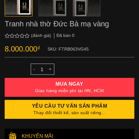
Tranh nhà thờ Đức Bà mạ vàng
Đã bán
0
(đánh giá)
Được
8.000.000
₫
xếp
SKU:
FTRB063VG45
hạng
0.0
5
sao
Số lượng
MUA NGAY
Giao hàng miễn phí tại HN, HCM
YÊU CẦU TƯ VẤN SẢN PHẨM
Thay đổi thiết kế, sản xuất riêng...
KHUYẾN MÃI