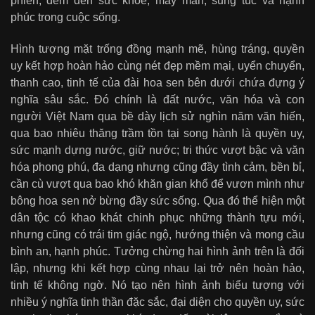
phiền, đem đến sức khỏe, may mắn, sung túc và hạnh
phúc trong cuộc sống.
Hình tượng mặt trống đồng mạnh mẽ, hùng tráng, quyền
uy kết hợp hoàn hảo cùng nét đẹp mềm mại, uyển chuyển,
thanh cao, tinh tế của đài hoa sen bên dưới chứa đựng ý
nghĩa sâu sắc. Đó chính là đất nước, văn hóa và con
người Việt Nam qua bề dày lịch sử nghìn năm văn hiến,
qua bao nhiêu thăng trầm tồn tại song hành là quyền uy,
sức mạnh dựng nước, giữ nước; tri thức vượt bậc và văn
hóa phong phú, đa dạng nhưng cũng đầy tình cảm, bền bỉ,
cần cù vượt qua bao khó khăn gian khổ để vươn mình như
bông hoa sen nở bừng đầy sức sống. Qua đó thể hiện một
dân tộc có khao khát chinh phục những thành tựu mới,
nhưng cũng có trái tim giác ngộ, hướng thiện và mong cầu
bình an, hạnh phúc. Tưởng chừng hai hình ảnh trên là đối
lập, nhưng khi kết hợp cùng nhau lại trở nên hoàn hảo,
tinh tế không ngờ. Nó tạo nên hình ảnh biểu tượng với
nhiều ý nghĩa tinh thần đặc sắc, đại diện cho quyền uy, sức