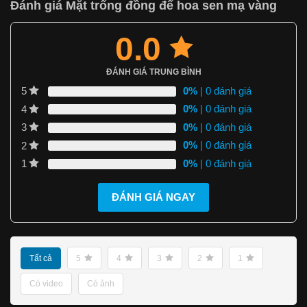
Đánh giá Mặt trống đồng đế hoa sen mạ vàng
0.0
ĐÁNH GIÁ TRUNG BÌNH
0%
| 0 đánh giá
5
0%
| 0 đánh giá
4
0%
| 0 đánh giá
3
0%
| 0 đánh giá
2
0%
| 0 đánh giá
1
ĐÁNH GIÁ NGAY
Tất cả
5
4
3
2
1
Có video
Có ảnh