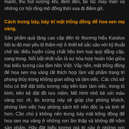
mạnh, thu hút vượng khí, đem đến, tài lộc may mắn và
những cơ hội rộng mở đồng thời xua đi điềm gở.
Cách trưng bày, bày trí mặt
trống đồng đế hoa sen mạ
vàng
.
Sản phẩm quà tặng cao cấp đến từ thương hiệu Karalux
hội tụ đủ mọi yếu tố thẩm mỹ ở thiết kế sắc sảo với kỹ thuật
chế tác điêu luyện cùng chất liệu kim loại quý đẳng cấp,
sang trọng. Nổi bật nhất vẫn là sự hòa hợp hoàn hảo giữa
hai biểu tượng của tâm hồn Việt. Vậy nên, mặt trống đồng
đế hoa sen mạ vàng rất thích hợp làm vật phẩm trang trí
phong thủy trong không gian sống và làm việc. Các chủ sở
hữu có thể đặt biểu tượng này trên bàn làm việc, trong tủ
kính, trên kệ đặt đồ lưu niệm. Mô hình nhỏ bé với màu
vàng rực rỡ, ấn tượng này sẽ giúp cho phòng khách,
phòng làm việc hay phòng sách trở nên độc lạ và tinh tế
hơn. Cần chú ý không nên trưng bày mặt trống đồng đế
hoa sen mạ vàng ở những nơi ẩm thấp và không để nằm
sản phẩm. Hãy đặt biểu tượng giá trị này ở những nơi