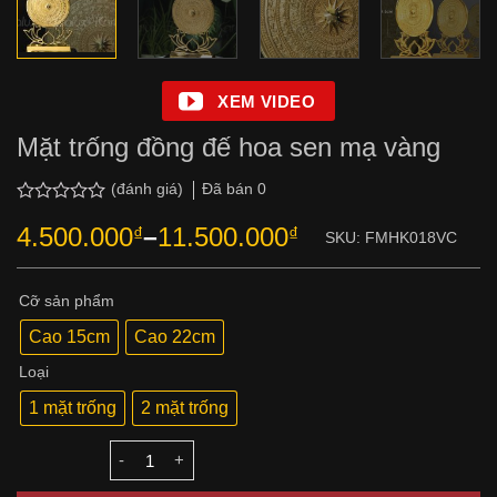
XEM VIDEO
Mặt trống đồng đế hoa sen mạ vàng
Đã bán
0
(đánh giá)
Được
4.500.000
11.500.000
₫
–
₫
xếp
SKU:
FMHK018VC
Khoảng
hạng
giá:
0.0
5
từ
Cỡ sản phẩm
sao
4.500.000₫
Cao 15cm
Cao 22cm
đến
11.500.000₫
Loại
1 mặt trống
2 mặt trống
Số lượng