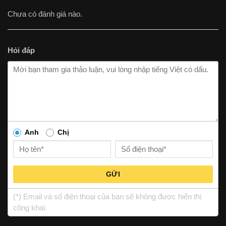
Chưa có đánh giá nào.
Hỏi đáp
Anh
Chị
GỬI
(*) Email và số điện thoại của bạn sẽ không được hiển thị
công khai.