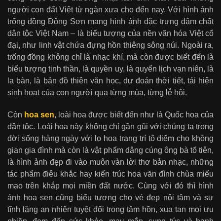
người con đất Việt từ ngàn xưa cho đến nay. Với hình ảnh
trống đồng Đông Sơn mang hình ảnh đặc trưng đậm chất
dân tộc Việt Nam – là biểu tượng của nền văn hóa Việt cổ
đại, như linh vật chứa đựng hồn thiêng sông núi. Ngoài ra,
trống đồng không chỉ là nhạc khí, mà còn được biết đến là
biểu tượng tinh thần, là quyền uy, là quyển lịch vạn niên, là
la bàn, là bản đồ thiên văn học, dự đoán thời tiết, tái hiện
sinh hoạt của con người qua từng mùa, từng lễ hội.
Còn
hoa sen
, loài hoa được biết đến như là Quốc hoa của
dân tộc. Loài hoa này không chỉ gần gũi với chúng ta trong
đời sống hàng ngày với lọ hoa trang trí tô điểm cho không
gian gia đình mà còn là vật phẩm dâng cúng ông bà tổ tiên,
là hình ảnh đẹp đi vào muôn vàn lời thơ bản nhạc, những
tác phẩm điêu khắc hay kiến trúc hoa văn đình chùa miếu
mạo trên khắp mọi miền đất nước. Cùng với đó thì hình
ảnh hoa sen cũng biểu tượng cho vẻ đẹp nội tâm và sự
tĩnh lặng an nhiên tuyệt đối trong tâm hồn, xua tan mọi ưu