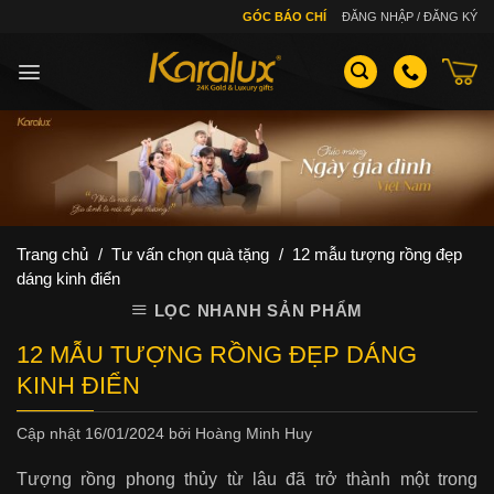
Skip
GÓC BÁO CHÍ
ĐĂNG NHẬP / ĐĂNG KÝ
to
content
Trang chủ
/
Tư vấn chọn quà tặng
/
12 mẫu tượng rồng đẹp
dáng kinh điển
LỌC NHANH SẢN PHẨM
12 MẪU TƯỢNG RỒNG ĐẸP DÁNG
KINH ĐIỂN
Cập nhật
16/01/2024
bởi
Hoàng Minh Huy
Tượng rồng phong thủy từ lâu đã trở thành một trong