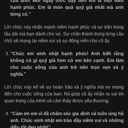
của anh! Mỗi ngày thức dậy bên em là một điều
hạnh phúc. Em là món quà quý giá nhất mà anh
từng có.”
Lời chúc này nhấn mạnh niềm hạnh phúc và sự trân trọng
lâu dài mà bạn dành cho vợ. Sự chân thành trong từng câu
chữ sẽ mang lại niềm vui và sự động viên cho cô ấy.
“Chúc em sinh nhật hạnh phúc! Anh biết rằng
không có gì quý giá hơn có em bên cạnh. Em làm
cho cuộc sống của anh trở nên trọn vẹn và ý
nghĩa.”
Lời chúc này kể về sự hoàn hảo và ý nghĩa mà vợ mang
đến cho cuộc sống của bạn. Nó giúp cô ấy nhận ra vai trò
quan trọng của mình và cảm thấy được yêu thương.
“Cảm ơn em vì đã chăm sóc gia đình và luôn ủng hộ
anh. Chúc sinh nhật em tràn đầy niềm vui và những
điều tốt đẹp nhất!”