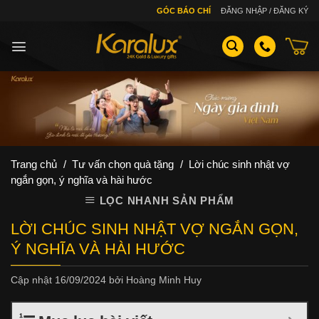
Skip
GÓC BÁO CHÍ
ĐĂNG NHẬP / ĐĂNG KÝ
to
content
Trang chủ
/
Tư vấn chọn quà tặng
/
Lời chúc sinh nhật vợ
ngắn gọn, ý nghĩa và hài hước
LỌC NHANH SẢN PHẨM
LỜI CHÚC SINH NHẬT VỢ NGẮN GỌN,
Ý NGHĨA VÀ HÀI HƯỚC
Cập nhật
16/09/2024
bởi
Hoàng Minh Huy