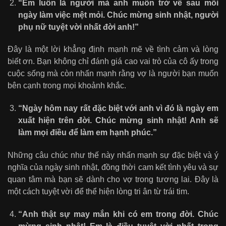
“Em luôn là người mà anh muốn trở về sau mỗi
ngày làm việc mệt mỏi. Chúc mừng sinh nhật, người
phụ nữ tuyệt vời nhất đời anh!”
Đây là một lời khẳng định mạnh mẽ về tình cảm và lòng
biết ơn. Bạn không chỉ đánh giá cao vai trò của cô ấy trong
cuộc sống mà còn nhấn mạnh rằng vợ là người bạn muốn
bên cạnh trong mọi khoảnh khắc.
“Ngày hôm nay rất đặc biệt với anh vì đó là ngày em
xuất hiện trên đời. Chúc mừng sinh nhật! Anh sẽ
làm mọi điều để làm em hạnh phúc.”
Những câu chúc như thế này nhấn mạnh sự đặc biệt và ý
nghĩa của ngày sinh nhật, đồng thời cam kết tình yêu và sự
quan tâm mà bạn sẽ dành cho vợ trong tương lai. Đây là
một cách tuyệt vời để thể hiện lòng tri ân từ trái tim.
“Anh thật sự may mắn khi có em trong đời. Chúc