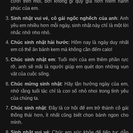
cười trên môi, bởi không gì quý giá hơn niềm hạnh
phúc của em.
Sinh nhật vui vẻ, cô gái ngốc nghếch của anh
: Anh
yêu em nhiều hơn mỗi ngày, sinh nhật này chỉ là một lời
nhắc nhở nho nhỏ.
Chúc sinh nhật hài hước
: Hôm nay là ngày duy nhất
em có thể ăn bánh kem mà không cần đếm calo!
Chúc sinh nhật em
: Tuổi mới của em thêm phần rực
rỡ, anh sẽ mãi là người giúp em quét dọn những vụn
vặt của cuộc sống.
Chúc mừng sinh nhật
: Hãy tận hưởng ngày của em,
nhớ rằng tuổi tác chỉ là con số nhỏ nhoi trong tình yêu
của chúng ta.
Chúc sinh nhật
: Đây là cơ hội để em trở thành cô gái
thông thái hơn, ít nhất cũng biết chọn bánh ngon cho
mình.
Sinh nhật vui vẻ
: Chúc em sức khỏe để tiếp tục dẫn