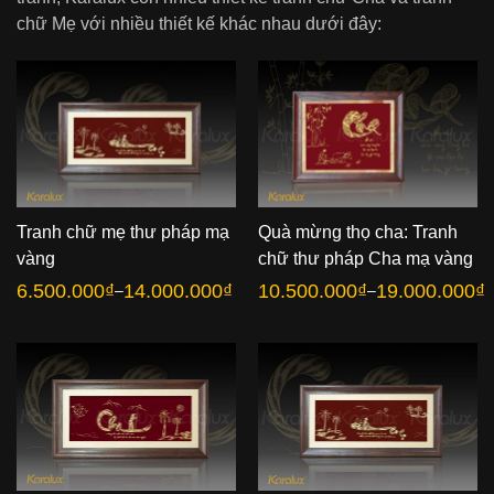
chữ Mẹ với nhiều thiết kế khác nhau dưới đây:
Tranh chữ mẹ thư pháp mạ
Quà mừng thọ cha: Tranh
vàng
chữ thư pháp Cha mạ vàng
6.500.000
₫
14.000.000
₫
10.500.000
₫
19.000.000
₫
–
–
Khoảng
Khoảng
giá:
giá:
từ
từ
6.500.000₫
10.500.000₫
đến
đến
14.000.000₫
19.000.000₫