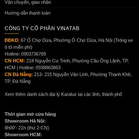
Vận chuyển, giao nhận
Hướng dẫn thanh toán
CÔNG TY CỔ PHẦN VINATAB
ĐĐKD
:
67 Ô Chợ Dừa, Phường Ô Chợ Dừa, Hà Nội (Trông xe
ô tô miễn phí)
Hotline: 0903736789
CN HCM:
218 Nguyễn Cư Trinh, Phường Cầu Ông Lãnh, TP.
HCM | Hotline: 0938863863
CN Đà Nẵng:
213- 215 Nguyễn Văn Linh, Phường Thanh Khê,
TP. Đà Nẵng
Xem thêm danh sách đại lý Karalux tại các tỉnh, thành phố
Thời gian mở cửa hàng
Showroom Hà Nội:
8h00′- 21h (thứ 2-CN)
Showroom HCM: