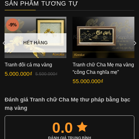
SẢN PHẨM TƯƠNG TỰ
-9%
HẾT HÀNG
Tranh đôi cá mạ vàng
Tranh chữ Cha Mẹ mạ vàng
“công Cha nghĩa mẹ”
5.000.000
₫
5.500.000
₫
Giá
Giá
gốc
hiện
55.000.000
₫
là:
tại
5.500.000₫.
là:
5.000.000₫.
Đánh giá Tranh chữ Cha Mẹ thư pháp bằng bạc
mạ vàng
0.0
ĐÁNH GIÁ TRUNG BÌNH