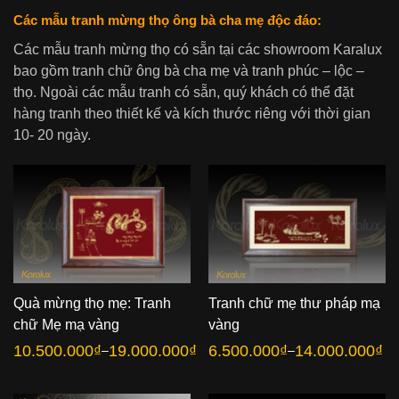
Các mẫu tranh mừng thọ ông bà cha mẹ độc đáo:
Các mẫu tranh mừng thọ có sẵn tại các showroom Karalux
bao gồm tranh chữ ông bà cha mẹ và tranh phúc – lộc –
thọ. Ngoài các mẫu tranh có sẵn, quý khách có thể đặt
hàng tranh theo thiết kế và kích thước riêng với thời gian
10- 20 ngày.
Quà mừng thọ mẹ: Tranh
Tranh chữ mẹ thư pháp mạ
chữ Mẹ mạ vàng
vàng
10.500.000
₫
19.000.000
₫
6.500.000
₫
14.000.000
₫
–
–
Khoảng
Khoảng
giá:
giá:
từ
từ
10.500.000₫
6.500.000₫