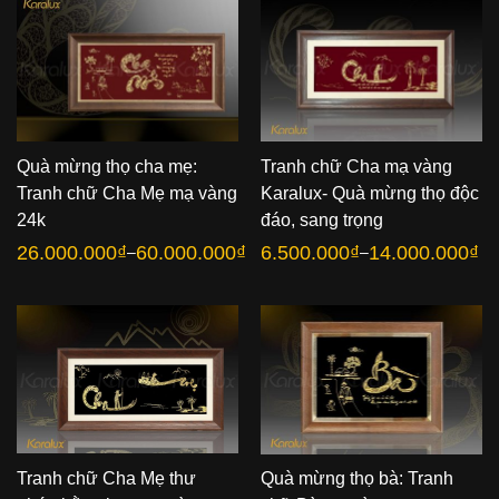
đến
đến
19.000.000₫
14.000.000₫
Quà mừng thọ cha mẹ:
Tranh chữ Cha mạ vàng
Tranh chữ Cha Mẹ mạ vàng
Karalux- Quà mừng thọ độc
24k
đáo, sang trọng
26.000.000
₫
60.000.000
₫
6.500.000
₫
14.000.000
₫
–
–
Khoảng
Khoảng
giá:
giá:
từ
từ
26.000.000₫
6.500.000₫
đến
đến
60.000.000₫
14.000.000₫
Tranh chữ Cha Mẹ thư
Quà mừng thọ bà: Tranh