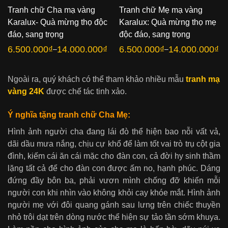
Tranh chữ Cha mạ vàng
Tranh chữ Mẹ mạ vàng
Karalux- Quà mừng thọ độc
Karalux: Quà mừng thọ mẹ
đáo, sang trọng
độc đáo, sang trọng
6.500.000
₫
14.000.000
₫
6.500.000
₫
14.000.000
₫
–
–
Khoảng
Khoảng
giá:
giá:
từ
từ
6.500.000₫
6.500.000₫
đến
đến
Ngoài ra, quý khách có thể tham khảo nhiều mẫu
tranh mạ
14.000.000₫
14.000.000₫
vàng 24K
được chế tác tinh xảo.
Ý nghĩa tặng tranh chữ Cha Mẹ:
Hình ảnh người cha đang lái đò thể hiện bao nỗi vất vả,
dãi dầu mưa nắng, chịu cự khổ để làm tốt vai trò trụ cột gia
đình, kiếm cái ăn cái mặc cho đàn con, cả đời hy sinh thầm
lặng tất cả để cho đàn con được ấm no, hạnh phúc. Dáng
đứng đầy bôn ba, phải vươn mình chống đỡ khiến mỗi
người con khi nhìn vào không khỏi cay khóe mắt. Hình ảnh
người mẹ với đôi quang gánh sau lưng trên chiếc thuyền
nhỏ trôi dạt trên dòng nước thể hiện sự tảo tần sớm khuya.