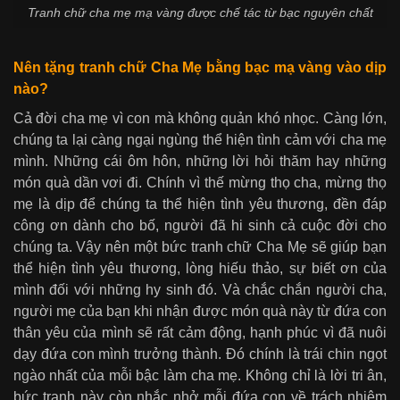
Tranh chữ cha mẹ mạ vàng được chế tác từ bạc nguyên chất
Nên tặng tranh chữ Cha Mẹ bằng bạc mạ vàng vào dịp
nào?
Cả đời cha mẹ vì con mà không quản khó nhọc. Càng lớn,
chúng ta lại càng ngại ngùng thể hiện tình cảm với cha mẹ
mình. Những cái ôm hôn, những lời hỏi thăm hay những
món quà dần vơi đi. Chính vì thế mừng thọ cha, mừng thọ
mẹ là dịp để chúng ta thể hiện tình yêu thương, đền đáp
công ơn dành cho bố, người đã hi sinh cả cuộc đời cho
chúng ta. Vậy nên một bức tranh chữ Cha Mẹ sẽ giúp bạn
thể hiện tình yêu thương, lòng hiếu thảo, sự biết ơn của
mình đối với những hy sinh đó. Và chắc chắn người cha,
người mẹ của bạn khi nhận được món quà này từ đứa con
thân yêu của mình sẽ rất cảm động, hạnh phúc vì đã nuôi
dạy đứa con mình trưởng thành. Đó chính là trái chin ngọt
ngào nhất của mỗi bậc làm cha mẹ. Không chỉ là lời tri ân,
bức tranh này còn nhắc nhở mỗi đứa con về trách nhiệm