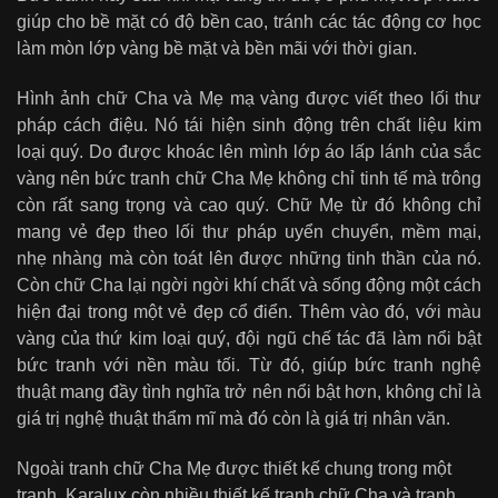
giúp cho bề mặt có độ bền cao, tránh các tác động cơ học
làm mòn lớp vàng bề mặt và bền mãi với thời gian.
Hình ảnh chữ Cha và Mẹ mạ vàng được viết theo lối thư
pháp cách điệu. Nó tái hiện sinh động trên chất liệu kim
loại quý. Do được khoác lên mình lớp áo lấp lánh của sắc
vàng nên bức tranh chữ Cha Mẹ không chỉ tinh tế mà trông
còn rất sang trọng và cao quý. Chữ Mẹ từ đó không chỉ
mang vẻ đẹp theo lối thư pháp uyển chuyển, mềm mại,
nhẹ nhàng mà còn toát lên được những tinh thần của nó.
Còn chữ Cha lại ngời ngời khí chất và sống động một cách
hiện đại trong một vẻ đẹp cổ điển. Thêm vào đó, với màu
vàng của thứ kim loại quý, đội ngũ chế tác đã làm nổi bật
bức tranh với nền màu tối. Từ đó, giúp bức tranh nghệ
thuật mang đầy tình nghĩa trở nên nổi bật hơn, không chỉ là
giá trị nghệ thuật thẩm mĩ mà đó còn là giá trị nhân văn.
Ngoài tranh chữ Cha Mẹ được thiết kế chung trong một
tranh, Karalux còn nhiều thiết kế tranh chữ Cha và tranh