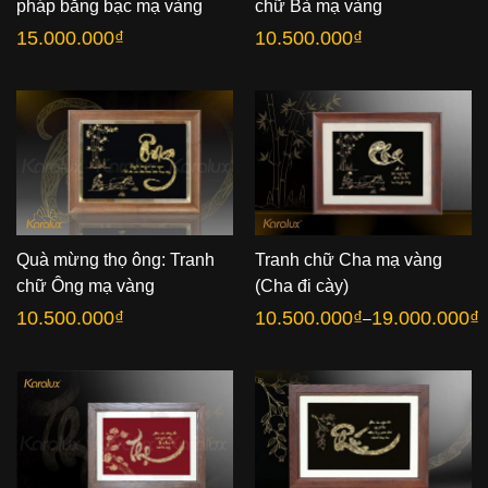
pháp bằng bạc mạ vàng
chữ Bà mạ vàng
15.000.000
₫
10.500.000
₫
Quà mừng thọ ông: Tranh
Tranh chữ Cha mạ vàng
chữ Ông mạ vàng
(Cha đi cày)
10.500.000
₫
10.500.000
₫
19.000.000
₫
–
Khoảng
giá:
từ
10.500.000₫
đến
19.000.000₫