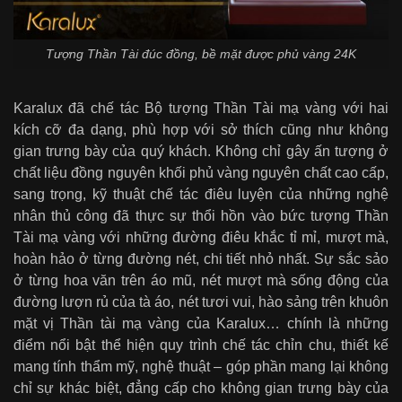
Tượng Thần Tài đúc đồng, bề mặt được phủ vàng 24K
Karalux đã chế tác Bộ tượng Thần Tài mạ vàng với hai
kích cỡ đa dạng, phù hợp với sở thích cũng như không
gian trưng bày của quý khách. Không chỉ gây ấn tượng ở
chất liệu đồng nguyên khối phủ vàng nguyên chất cao cấp,
sang trọng, kỹ thuật chế tác điêu luyện của những nghệ
nhân thủ công đã thực sự thổi hồn vào bức tượng Thần
Tài mạ vàng với những đường điêu khắc tỉ mỉ, mượt mà,
hoàn hảo ở từng đường nét, chi tiết nhỏ nhất. Sự sắc sảo
ở từng hoa văn trên áo mũ, nét mượt mà sống động của
đường lượn rủ của tà áo, nét tươi vui, hào sảng trên khuôn
mặt vị Thần tài mạ vàng của Karalux… chính là những
điểm nổi bật thể hiện quy trình chế tác chỉn chu, thiết kế
mang tính thẩm mỹ, nghệ thuật – góp phần mang lại không
chỉ sự khác biệt, đẳng cấp cho không gian trưng bày của