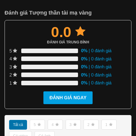
Đánh giá Tượng thần tài mạ vàng
0.0
ĐÁNH GIÁ TRUNG BÌNH
0%
| 0 đánh giá
5
0%
| 0 đánh giá
4
0%
| 0 đánh giá
3
0%
| 0 đánh giá
2
0%
| 0 đánh giá
1
ĐÁNH GIÁ NGAY
Tất cả
5
4
3
2
1
Có video
Có ảnh