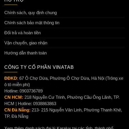
Chính sách, quy định chung
Chính sách bảo mật thông tin
Đổi trả và hoàn tiền
Vận chuyển, giao nhận
Hướng dẫn thanh toán
CÔNG TY CỔ PHẦN VINATAB
ĐĐKD
:
67 Ô Chợ Dừa, Phường Ô Chợ Dừa, Hà Nội (Trông xe
ô tô miễn phí)
Hotline: 0903736789
CN HCM:
218 Nguyễn Cư Trinh, Phường Cầu Ông Lãnh, TP.
HCM | Hotline: 0938863863
CN Đà Nẵng:
213- 215 Nguyễn Văn Linh, Phường Thanh Khê,
TP. Đà Nẵng
Xem thêm danh sách đại lý Karalux tại các tỉnh, thành phố