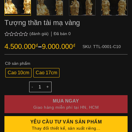
Tượng thần tài mạ vàng
Đã bán
0
(đánh giá)
Được
4.500.000
9.000.000
₫
–
₫
xếp
SKU:
TTL-0001-C10
Khoảng
hạng
giá:
0.0
5
từ
Cỡ sản phẩm
sao
4.500.000₫
Cao 10cm
Cao 17cm
đến
9.000.000₫
Số lượng
MUA NGAY
Giao hàng miễn phí tại HN, HCM
YÊU CẦU TƯ VẤN SẢN PHẨM
Thay đổi thiết kế, sản xuất riêng...