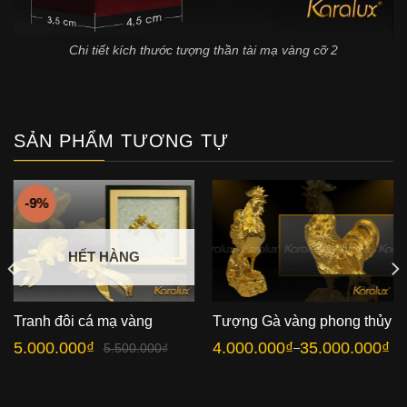
Chi tiết kích thước tượng thần tài mạ vàng cỡ 2
SẢN PHẨM TƯƠNG TỰ
-9%
HẾT HÀNG
Tranh đôi cá mạ vàng
Tượng Gà vàng phong thủy
5.000.000
₫
4.000.000
₫
35.000.000
₫
5.500.000
₫
–
Giá
Giá
Khoảng
gốc
hiện
giá:
là:
tại
từ
5.500.000₫.
là:
4.000.000₫
5.000.000₫.
đến
35.000.000₫