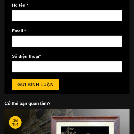
Họ tên
*
Email
*
Số điện thoại
*
Có thể bạn quan tâm?
16
Th4