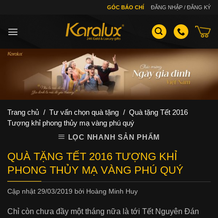
Skip
GÓC BÁO CHÍ
ĐĂNG NHẬP / ĐĂNG KÝ
to
content
Trang chủ
/
Tư vấn chọn quà tặng
/
Quà tặng Tết 2016
Tượng khỉ phong thủy mạ vàng phú quý
LỌC NHANH SẢN PHẨM
QUÀ TẶNG TẾT 2016 TƯỢNG KHỈ
PHONG THỦY MẠ VÀNG PHÚ QUÝ
Cập nhật
29/03/2019
bởi
Hoàng Minh Huy
Chỉ còn chưa đầy một tháng nữa là tới Tết Nguyên Đán