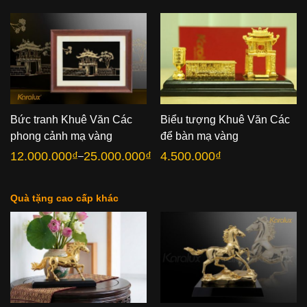
Bức tranh Khuê Văn Các
Biểu tượng Khuê Văn Các
phong cảnh mạ vàng
để bàn mạ vàng
12.000.000
₫
25.000.000
₫
4.500.000
₫
–
Khoảng
giá:
từ
12.000.000₫
đến
Quà tặng cao cấp khác
25.000.000₫