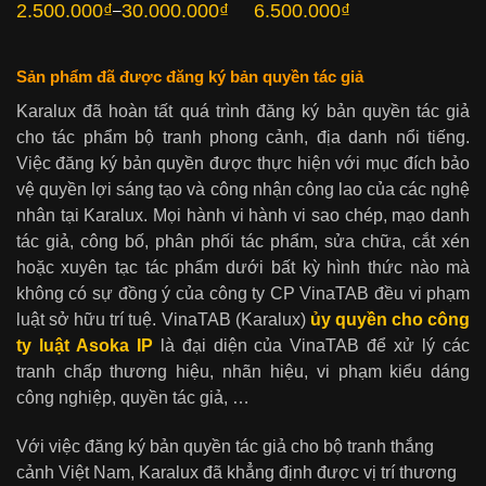
2.500.000
₫
30.000.000
₫
6.500.000
₫
–
Khoảng
giá:
từ
2.500.000₫
đến
Sản phẩm đã được đăng ký bản quyền tác giả
30.000.000₫
Karalux đã hoàn tất quá trình đăng ký bản quyền tác giả
cho tác phẩm bộ tranh phong cảnh, địa danh nổi tiếng.
Việc đăng ký bản quyền được thực hiện với mục đích bảo
vệ quyền lợi sáng tạo và công nhận công lao của các nghệ
nhân tại Karalux. Mọi hành vi hành vi sao chép, mạo danh
tác giả, công bố, phân phối tác phẩm, sửa chữa, cắt xén
hoặc xuyên tạc tác phẩm dưới bất kỳ hình thức nào mà
không có sự đồng ý của công ty CP VinaTAB đều vi phạm
luật sở hữu trí tuệ. VinaTAB (Karalux)
ủy quyền cho công
ty luật Asoka IP
là đại diện của VinaTAB để xử lý các
tranh chấp thương hiệu, nhãn hiệu, vi phạm kiểu dáng
công nghiệp, quyền tác giả, …
Với việc đăng ký bản quyền tác giả cho bộ tranh thắng
cảnh Việt Nam, Karalux đã khẳng định được vị trí thương