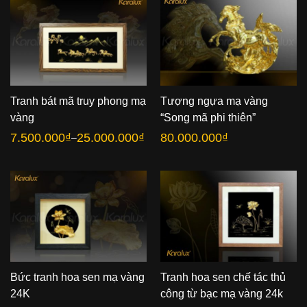
Tranh bát mã truy phong mạ
Tượng ngựa mạ vàng
vàng
“Song mã phi thiên”
7.500.000
₫
25.000.000
₫
80.000.000
₫
–
Khoảng
giá:
từ
7.500.000₫
đến
25.000.000₫
Bức tranh hoa sen mạ vàng
Tranh hoa sen chế tác thủ
24K
công từ bạc mạ vàng 24k