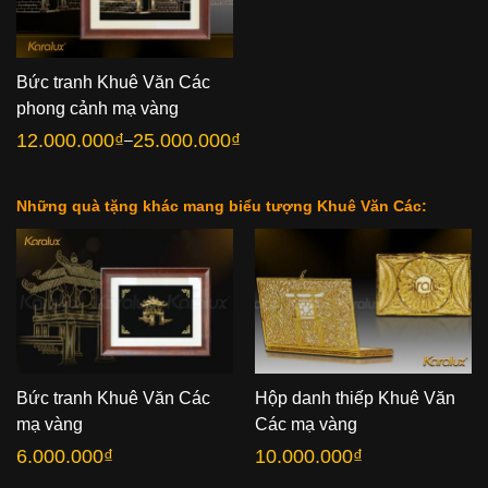
Bức tranh Khuê Văn Các
phong cảnh mạ vàng
12.000.000
₫
25.000.000
₫
–
Khoảng
giá:
từ
12.000.000₫
đến
Những quà tặng khác mang biểu tượng Khuê Văn Các:
25.000.000₫
Bức tranh Khuê Văn Các
Hộp danh thiếp Khuê Văn
mạ vàng
Các mạ vàng
6.000.000
₫
10.000.000
₫