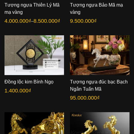
Tượng ngựa Thiên Lý Mã
Tượng ngựa Bảo Mã mạ
mạ vàng
vàng
4.000.000
₫
8.500.000
₫
9.500.000
₫
–
Khoảng
giá:
từ
4.000.000₫
đến
8.500.000₫
Đồng lộc kim Bính Ngọ
Tượng ngựa đúc bạc Bạch
Ngân Tuấn Mã
1.400.000
₫
95.000.000
₫