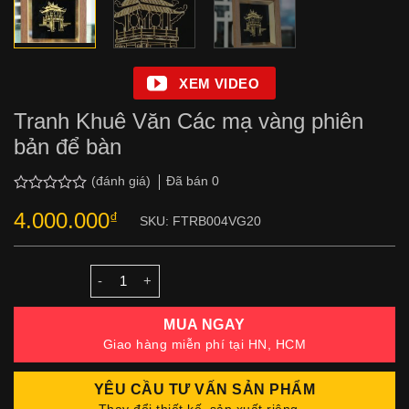
XEM VIDEO
Tranh Khuê Văn Các mạ vàng phiên
bản để bàn
Đã bán
0
(đánh giá)
Được
4.000.000
₫
xếp
SKU:
FTRB004VG20
hạng
0.0
5
sao
Số lượng
MUA NGAY
Giao hàng miễn phí tại HN, HCM
YÊU CẦU TƯ VẤN SẢN PHẨM
Thay đổi thiết kế, sản xuất riêng...