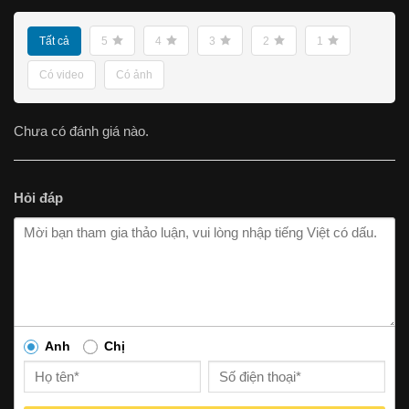
Tất cả
5
4
3
2
1
Có video
Có ảnh
Chưa có đánh giá nào.
Hỏi đáp
Anh
Chị